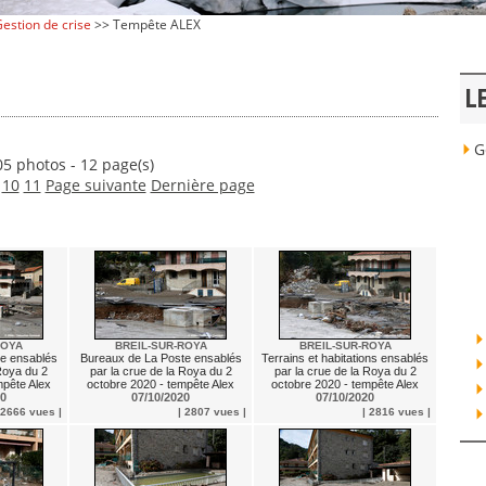
estion de crise
>> Tempête ALEX
L
Ge
5 photos - 12 page(s)
10
11
Page suivante
Dernière page
ROYA
BREIL-SUR-ROYA
BREIL-SUR-ROYA
e ensablés
Bureaux de La Poste ensablés
Terrains et habitations ensablés
 Roya du 2
par la crue de la Roya du 2
par la crue de la Roya du 2
mpête Alex
octobre 2020 - tempête Alex
octobre 2020 - tempête Alex
20
07/10/2020
07/10/2020
 2666 vues |
| 2807 vues |
| 2816 vues |