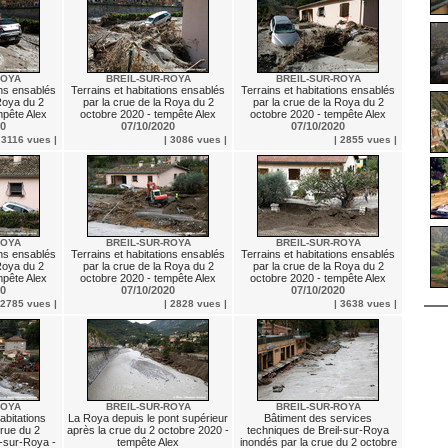
ROYA
BREIL-SUR-ROYA
BREIL-SUR-ROYA
ons ensablés
Terrains et habitations ensablés
Terrains et habitations ensablés
 Roya du 2
par la crue de la Roya du 2
par la crue de la Roya du 2
mpête Alex
octobre 2020 - tempête Alex
octobre 2020 - tempête Alex
20
07/10/2020
07/10/2020
 3116 vues |
| 3086 vues |
| 2855 vues |
ROYA
BREIL-SUR-ROYA
BREIL-SUR-ROYA
ons ensablés
Terrains et habitations ensablés
Terrains et habitations ensablés
 Roya du 2
par la crue de la Roya du 2
par la crue de la Roya du 2
mpête Alex
octobre 2020 - tempête Alex
octobre 2020 - tempête Alex
20
07/10/2020
07/10/2020
 2785 vues |
| 2828 vues |
| 3638 vues |
ROYA
BREIL-SUR-ROYA
BREIL-SUR-ROYA
abitations
La Roya depuis le pont supérieur
Bâtiment des services
crue du 2
après la crue du 2 octobre 2020 -
techniques de Breil-sur-Roya
l-sur-Roya -
tempête Alex
inondés par la crue du 2 octobre