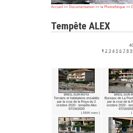
Accueil
>>
Documentation
>>
la Photothèque
>>
G
Tempête ALEX
40
1
2
3
4
5
6
7
8
9
BREIL-SUR-ROYA
BREIL-SUR-
Terrains et habitations ensablés
Bureaux de La Post
par la crue de la Roya du 2
par la crue de la
octobre 2020 - tempête Alex
octobre 2020 - te
07/10/2020
07/10/20
| 2926 vues |
|