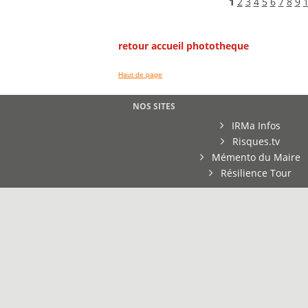
1
2
3
4
5
6
7
8
9
retour accueil phototheque
Haut de page
NOS SITES
IRMa Infos
Risques.tv
Mémento du Maire
Résilience Tour