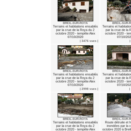
BREIL-SUR-ROYA
BREIL-SUR-
Terrains et habitations ensablés
Terrains et habitati
par la crue de la Roya du 2
par la crue de la
octobre 2020 - tempête Alex
octobre 2020 - te
07/10/2020
07/10/20
| 3476 vues |
|
BREIL-SUR-ROYA
BREIL-SUR-
Terrains et habitations ensablés
Terrains et habitati
par la crue de la Roya du 2
par la crue de la
octobre 2020 - tempête Alex
octobre 2020 - te
07/10/2020
07/10/20
| 2998 vues |
|
BREIL-SUR-ROYA
BREIL-SUR-
Terrains et habitations ensablés
Route détruite et h
par la crue de la Roya du 2
inondées par la 
octobre 2020 - tempête Alex
octobre 2020 à Brei