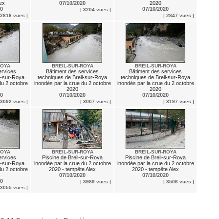
ex
07/10/2020
2020
20
07/10/2020
| 3204 vues |
 2816 vues |
| 2847 vues |
ROYA
BREIL-SUR-ROYA
BREIL-SUR-ROYA
ervices
Bâtiment des services
Bâtiment des services
l-sur-Roya
techniques de Breil-sur-Roya
techniques de Breil-sur-Roya
du 2 octobre
inondés par la crue du 2 octobre
inondés par la crue du 2 octobre
2020
2020
20
07/10/2020
07/10/2020
 3092 vues |
| 3007 vues |
| 3197 vues |
ROYA
BREIL-SUR-ROYA
BREIL-SUR-ROYA
ervices
Piscine de Breil-sur-Roya
Piscine de Breil-sur-Roya
l-sur-Roya
inondée par la crue du 2 octobre
inondée par la crue du 2 octobre
du 2 octobre
2020 - tempête Alex
2020 - tempête Alex
07/10/2020
07/10/2020
20
| 3989 vues |
| 3506 vues |
 3055 vues |