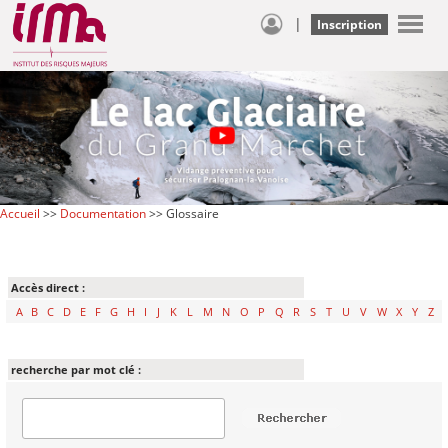
|
Inscription
Accueil
>>
Documentation
>> Glossaire
Accès direct :
A
B
C
D
E
F
G
H
I
J
K
L
M
N
O
P
Q
R
S
T
U
V
W
X
Y
Z
recherche par mot clé :