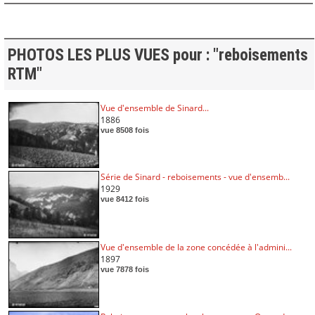
PHOTOS LES PLUS VUES pour : "reboisements
RTM"
Vue d'ensemble de Sinard...
1886
vue 8508 fois
Série de Sinard - reboisements - vue d'ensemb...
1929
vue 8412 fois
Vue d'ensemble de la zone concédée à l'admini...
1897
vue 7878 fois