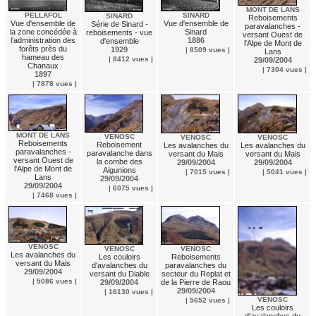
MONT DE LANS
SINARD
PELLAFOL
SINARD
Reboisements
Vue d'ensemble de
Vue d'ensemble de
Série de Sinard -
paravalanches -
Sinard
la zone concédée à
reboisements - vue
versant Ouest de
1886
l'administration des
d'ensemble
l'Alpe de Mont de
forêts près du
1929
| 8509 vues |
Lans
hameau des
| 8412 vues |
29/09/2004
Chanaux
| 7304 vues |
1897
| 7878 vues |
MONT DE LANS
VENOSC
VENOSC
VENOSC
Reboisements
Reboisement
Les avalanches du
Les avalanches du
paravalanches -
paravalanche dans
versant du Mais
versant du Mais
versant Ouest de
la combe des
29/09/2004
29/09/2004
l'Alpe de Mont de
Aigunions
| 7015 vues |
| 5041 vues |
Lans
29/09/2004
29/09/2004
| 6075 vues |
| 7468 vues |
VENOSC
VENOSC
VENOSC
Les avalanches du
Les couloirs
Reboisements
versant du Mais
d'avalanches du
paravalanches du
29/09/2004
versant du Diable
secteur du Replat et
| 5086 vues |
29/09/2004
de la Pierre de Raou
29/09/2004
| 16130 vues |
VENOSC
| 5652 vues |
Les couloirs