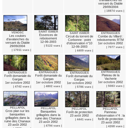
d'avalanches du
versant du Diable
29/09/2004
| 18874 vues |
SAINT ISMIER
VENOSC
SAINT ISMIER
ENTRAIGUES
Essences de
Les couloirs
Circuit du torrent de
Combe du Villard :
reboisement
d'avalanches du
Corbonne : point
reboisements RTM
12-06-2003
versant du Diable
d'observation n°10
1er octobre 2002
| 5122 vues |
29/09/2004
12-06-2003
| 7077 vues |
| 17011 vues |
| 4409 vues |
ENTRAIGUES
ENTRAIGUES
ENTRAIGUES
ENTRAIGUES
Plateau de la
Forêt domaniale du
Forêt domaniale du
Forêt domaniale du
Vacherie
Gargas
Gargas
Gargas
1er octobre 2002
1er octobre 2002
1er octobre 2002
1er octobre 2002
| 5083 vues |
| 4802 vues |
| 4742 vues |
| 5786 vues |
PELLAFOL
PELLAFOL
PELLAFOL
PELLAFOL
Gros plan sur les
Banquettes
Forêt de protection
Panneau
banquettes
grillagées dans la
23 août 2002
d'observation n°4 : la
grillagées dans la
ruine des Chanaux
forêt de protection
| 4441 vues |
ruine des Chanaux
23 août 2002
23 août 2002
23 août 2002
| 4794 vues |
| 4268 vues |