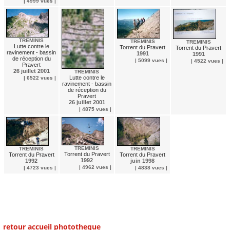
| 4999 vues |
TREMINIS
TREMINIS
TREMINIS
Lutte contre le
Torrent du Pravert
Torrent du Pravert
ravinement - bassin
1991
1991
de réception du
| 5099 vues |
| 4522 vues |
Pravert
26 juillet 2001
TREMINIS
Lutte contre le
| 6522 vues |
ravinement - bassin
de réception du
Pravert
26 juillet 2001
| 4875 vues |
TREMINIS
TREMINIS
TREMINIS
Torrent du Pravert
Torrent du Pravert
Torrent du Pravert
1992
juin 1998
1992
| 4962 vues |
| 4838 vues |
| 4723 vues |
retour accueil phototheque