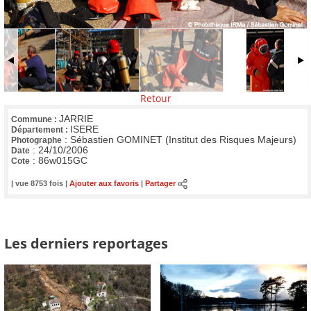
Retour
JARRIE
Commune :
ISERE
Département :
:
Sébastien GOMINET (Institut des Risques Majeurs)
Photographe
:
24/10/2006
Date
:
86w015GC
Cote
| vue 8753 fois |
Ajouter aux favoris
|
Partager
Les derniers reportages