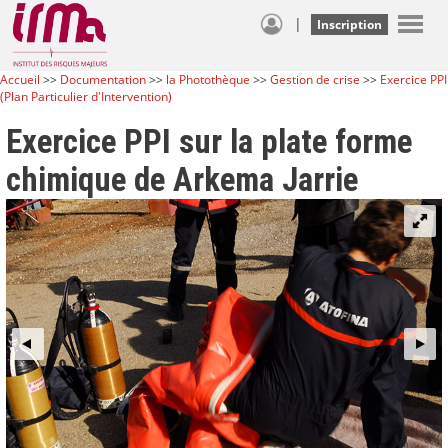
|
Inscription
Accueil
>>
Documentation
>>
la Photothèque
>>
Gestion de crise
>>
Exercice PPI
(Plan Particulier d'Intervention)
Exercice PPI sur la plate forme
chimique de Arkema Jarrie