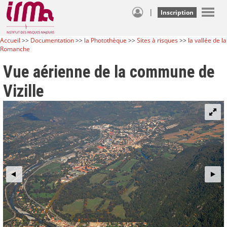
|
Inscription
Accueil
>>
Documentation
>>
la Photothèque
>>
Sites à risques
>>
la vallée de la
Romanche
Vue aérienne de la commune de
Vizille