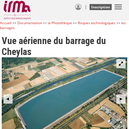
|
Inscription
Accueil
>>
Documentation
>>
la Photothèque
>>
Risques technologiques
>>
les
barrages
Vue aérienne du barrage du
Cheylas