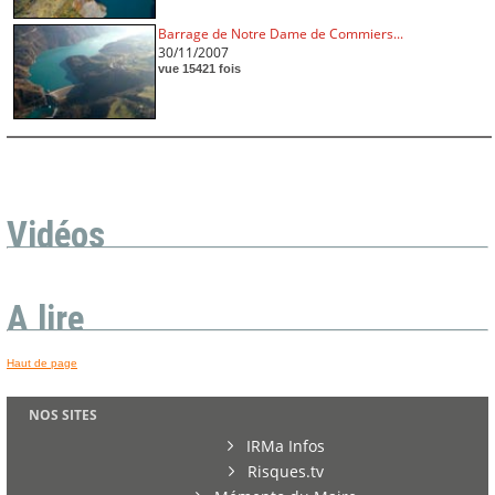
Barrage de Notre Dame de Commiers...
30/11/2007
vue 15421 fois
Vidéos
A lire
Haut de page
NOS SITES
IRMa Infos
Risques.tv