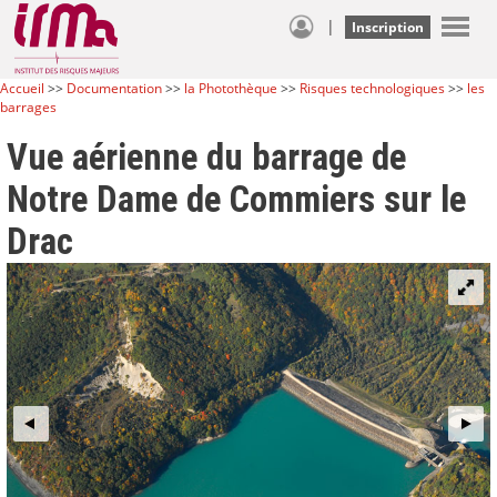
|
Inscription
Accueil
>>
Documentation
>>
la Photothèque
>>
Risques technologiques
>>
les
barrages
Vue aérienne du barrage de
Notre Dame de Commiers sur le
Drac