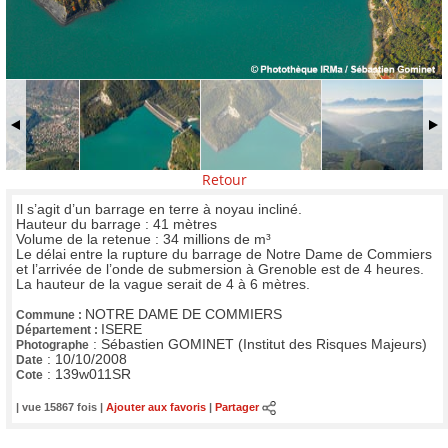
Retour
Il s’agit d’un barrage en terre à noyau incliné.
Hauteur du barrage : 41 mètres
Volume de la retenue : 34 millions de m³
Le délai entre la rupture du barrage de Notre Dame de Commiers
et l’arrivée de l’onde de submersion à Grenoble est de 4 heures.
La hauteur de la vague serait de 4 à 6 mètres.
NOTRE DAME DE COMMIERS
Commune :
ISERE
Département :
:
Sébastien GOMINET (Institut des Risques Majeurs)
Photographe
:
10/10/2008
Date
:
139w011SR
Cote
| vue 15867 fois |
Ajouter aux favoris
|
Partager