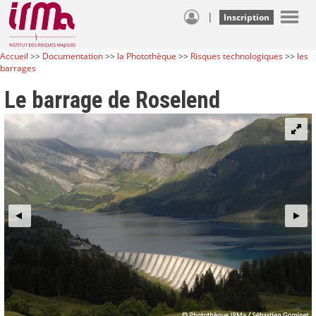
|
Inscription
Accueil
>>
Documentation
>>
la Photothèque
>>
Risques technologiques
>>
les
barrages
Le barrage de Roselend