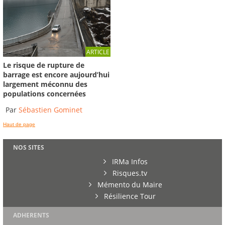
ARTICLE
Le risque de rupture de
barrage est encore aujourd’hui
largement méconnu des
populations concernées
Par
Sébastien Gominet
Haut de page
NOS SITES
IRMa Infos
Risques.tv
Mémento du Maire
Résilience Tour
ADHERENTS