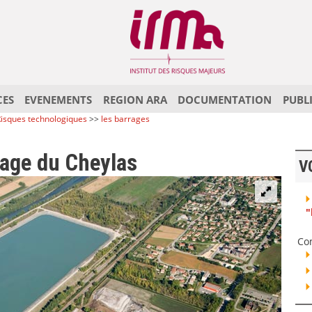
CES
EVENEMENTS
REGION ARA
DOCUMENTATION
PUBL
isques technologiques
>>
les barrages
rage du Cheylas
V
"
Co