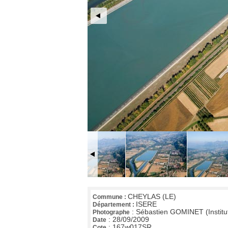
CHEYLAS (LE)
Commune :
ISERE
Département :
:
Sébastien GOMINET (Institu
Photographe
:
28/09/2009
Date
:
167w017SR
Cote