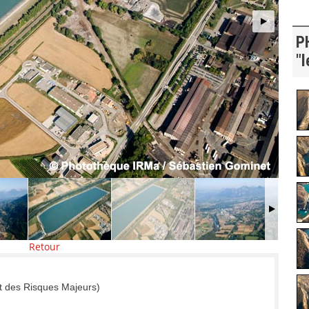
P
"l
Retour
t des Risques Majeurs)