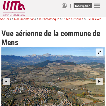
|
Inscription
Accueil
>>
Documentation
>>
la Photothèque
>>
Sites à risques
>>
Le Trièves
Vue aérienne de la commune de
Mens