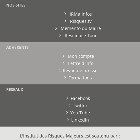
NOS SITES
IRMa Infos
Risques.tv
Mémento du Maire
Résilience Tour
ADHERENTS
Mon compte
Lettre d'info
Revue de presse
Formations
RESEAUX
Facebook
Twitter
You Tube
Linkedin
L'Institut des Risques Majeurs est soutenu par :