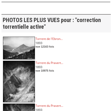
PHOTOS LES PLUS VUES pour : "correction
torrentielle active"
Torrent de l'Ebron...
1893
vue 12163 fois
Torrent du Pravert...
1893
vue 10975 fois
Torrent du Pravert...
1893