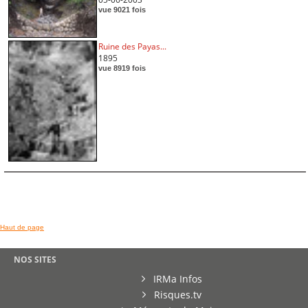
vue 9021 fois
Ruine des Payas...
1895
vue 8919 fois
Haut de page
NOS SITES
IRMa Infos
Risques.tv