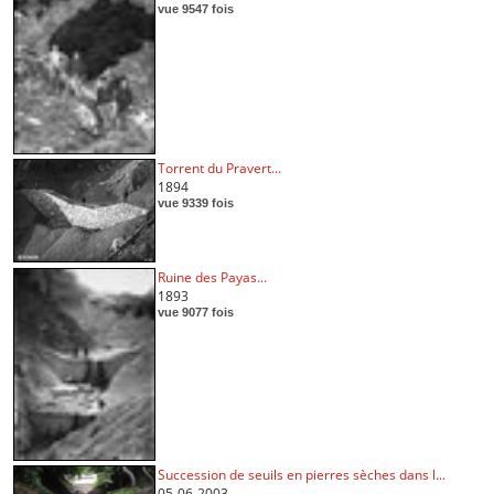
vue 9547 fois
Torrent du Pravert...
1894
vue 9339 fois
Ruine des Payas...
1893
vue 9077 fois
Succession de seuils en pierres sèches dans l...
05-06-2003