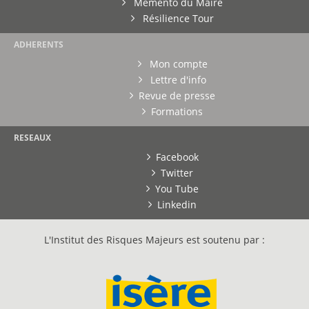
Mémento du Maire
Résilience Tour
ADHERENTS
Mon compte
Lettre d'info
Revue de presse
Formations
RESEAUX
Facebook
Twitter
You Tube
Linkedin
L'Institut des Risques Majeurs est soutenu par :