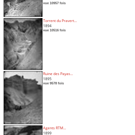
vue 10957 fois
Torrent du Pravert...
1894
vue 10516 fois
Ruine des Payas...
1895
vue 9578 fois
Agents RTM...
1899