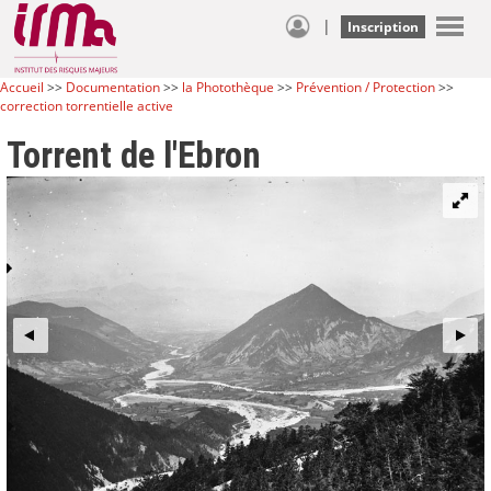
|
Inscription
Accueil
>>
Documentation
>>
la Photothèque
>>
Prévention / Protection
>>
correction torrentielle active
Torrent de l'Ebron