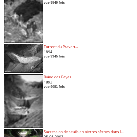
vue 9549 fois
Torrent du Pravert...
1894
vue 9345 fois
Ruine des Payas...
1893
vue 9081 fois
Succession de seuils en pierres sèches dans l...
05-06-2003