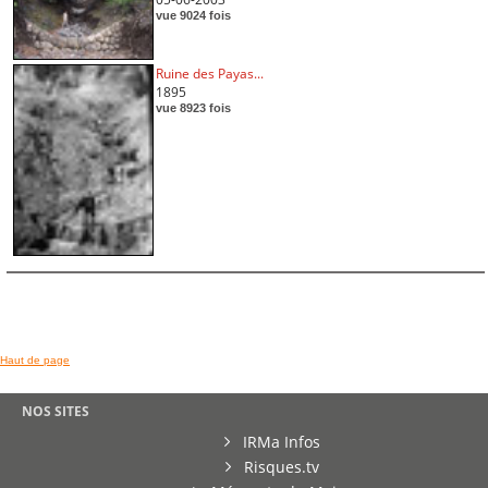
vue 9024 fois
Ruine des Payas...
1895
vue 8923 fois
Haut de page
NOS SITES
IRMa Infos
Risques.tv