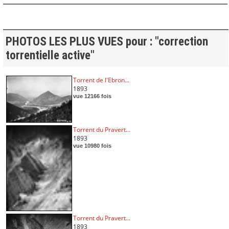
PHOTOS LES PLUS VUES pour : "correction
torrentielle active"
Torrent de l'Ebron...
1893
vue 12166 fois
Torrent du Pravert...
1893
vue 10980 fois
Torrent du Pravert...
1893