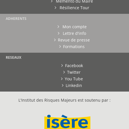
Mémento du Maire
Résilience Tour
ADHERENTS
Mon compte
Lettre d'info
Revue de presse
Formations
RESEAUX
Facebook
Twitter
You Tube
Linkedin
L'Institut des Risques Majeurs est soutenu par :