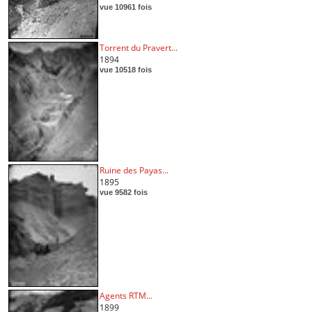
vue 10961 fois
Torrent du Pravert...
1894
vue 10518 fois
Ruine des Payas...
1895
vue 9582 fois
Agents RTM...
1899