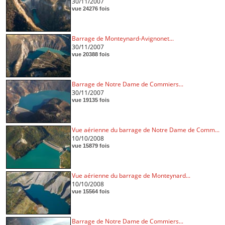
30/11/2007
vue 24276 fois
Barrage de Monteynard-Avignonet...
30/11/2007
vue 20388 fois
Barrage de Notre Dame de Commiers...
30/11/2007
vue 19135 fois
Vue aérienne du barrage de Notre Dame de Comm...
10/10/2008
vue 15879 fois
Vue aérienne du barrage de Monteynard...
10/10/2008
vue 15564 fois
Barrage de Notre Dame de Commiers...