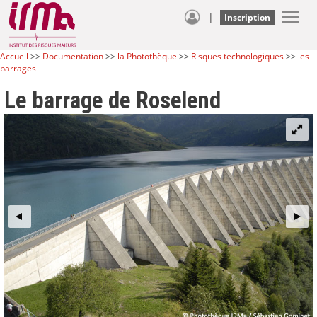
|
Inscription
Accueil
>>
Documentation
>>
la Photothèque
>>
Risques technologiques
>>
les
barrages
Le barrage de Roselend