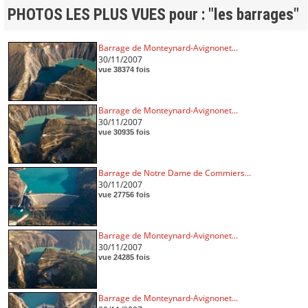
PHOTOS LES PLUS VUES pour : "les barrages"
Barrage de Monteynard-Avignonet...
30/11/2007
vue 38374 fois
Barrage de Monteynard-Avignonet...
30/11/2007
vue 30935 fois
Barrage de Notre Dame de Commiers...
30/11/2007
vue 27756 fois
Barrage de Monteynard-Avignonet...
30/11/2007
vue 24285 fois
Barrage de Monteynard-Avignonet...