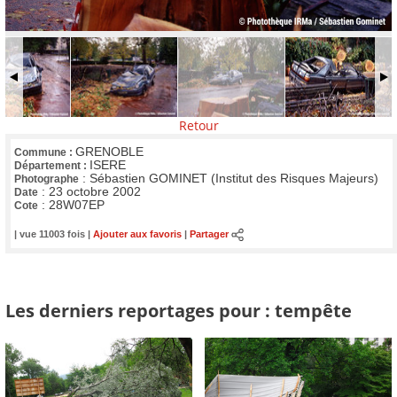
Retour
GRENOBLE
Commune :
ISERE
Département :
:
Sébastien GOMINET (Institut des Risques Majeurs)
Photographe
:
23 octobre 2002
Date
:
28W07EP
Cote
| vue 11003 fois |
Ajouter aux favoris
|
Partager
Les derniers reportages pour : tempête