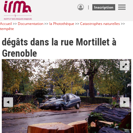
|
Inscription
Accueil
>>
Documentation
>>
la Photothèque
>>
Catastrophes naturelles
>>
tempête
dégâts dans la rue Mortillet à
Grenoble