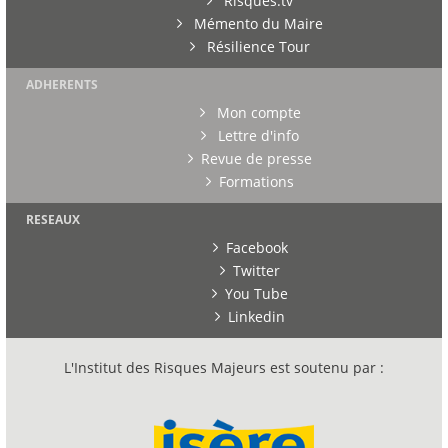
Risques.tv
Mémento du Maire
Résilience Tour
ADHERENTS
Mon compte
Lettre d'info
Revue de presse
Formations
RESEAUX
Facebook
Twitter
You Tube
Linkedin
L'Institut des Risques Majeurs est soutenu par :