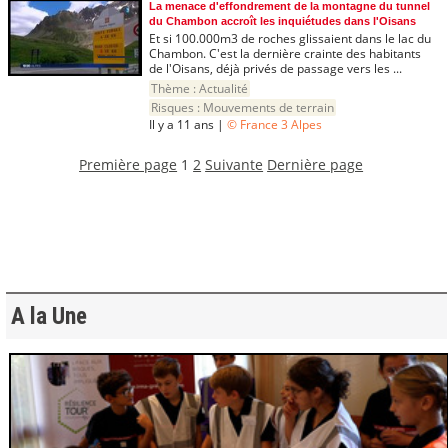
La menace d'effondrement de la montagne du tunnel
du Chambon accroît les inquiétudes dans l'Oisans
Et si 100.000m3 de roches glissaient dans le lac du
Chambon. C'est la dernière crainte des habitants
de l'Oisans, déjà privés de passage vers les ...
Thème :
Actualité
Risques :
Mouvements de terrain
Il y a 11 ans |
© France 3 Alpes
Première page
1
2
Suivante
Dernière page
A la Une