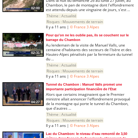
Dans la nuit du dimanche 26 au lundi 27 juillet, au
Chambon, le pan de montagne dont l'effondrement
02:00
est attendu depuis une vingtaine de jours, s'est ...
Thème :
Actualité
Risques :
Mouvements de terrain
Il y a 11 ans |
© France 3 Alpes
Pour qu'on ne les oublie pas, ils se couchent sur le
barrage du Chambon
Au lendemain de la visite de Manuel Valls, une
centaine d'habitants des secteurs de l'Isère et des
02:31
Hautes-Alpes pénalisés par la fermeture du tunnel
du ...
Thème :
Actualité
Risques :
Mouvements de terrain
Il y a 11 ans |
© France 3 Alpes
Tunnel du Chambon : Manuel Valls promet une
importante participation financière de l'Etat
Alors que certains imaginaient que le Premier
ministre allait annoncer l'effondrement provoqué
04:27
de la montagne qui porte le tunnel du Chambon,
que d'autres ...
Thème :
Actualité
Risques :
Mouvements de terrain
Il y a 11 ans |
© France 3 Alpes
Lac du Chambon: le niveau d'eau remonté de 3,50