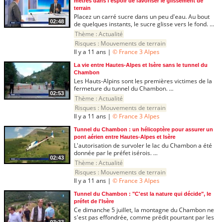
mètres dans l'espoir de favoriser le glissement de
terrain
Placez un carré sucre dans un peu d'eau. Au bout
02:48
de quelques instants, le sucre glisse vers le fond. ...
Thème :
Actualité
Risques :
Mouvements de terrain
Il y a 11 ans |
© France 3 Alpes
La vie entre Hautes-Alpes et Isère sans le tunnel du
Chambon
Les Hauts-Alpins sont les premières victimes de la
fermeture du tunnel du Chambon. ...
02:53
Thème :
Actualité
Risques :
Mouvements de terrain
Il y a 11 ans |
© France 3 Alpes
Tunnel du Chambon : un hélicoptère pour assurer un
pont aérien entre Hautes-Alpes et Isère
L'autorisation de survoler le lac du Chambon a été
donnée par le préfet isérois. ...
02:43
Thème :
Actualité
Risques :
Mouvements de terrain
Il y a 11 ans |
© France 3 Alpes
Tunnel du Chambon : "C'est la nature qui décide", le
préfet de l'Isère
Ce dimanche 5 juillet, la montagne du Chambon ne
s'est pas effondrée, comme prédit pourtant par les
03:33