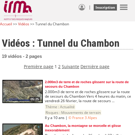
|
Inscription
Accueil
>>
Vidéos
>> Tunnel du Chambon
Vidéos : Tunnel du Chambon
19 vidéos - 2 pages
Première page
1
2
Suivante
Dernière page
2.000m3 de terre et de roches glissent sur la route de
secours du Chambon
2.000m3 de terre et de roches glissent sur la route
de secours du Chambon Vers 4 heures du matin, ce
05:25
vendredi 26 février, la route de secours ...
Thème :
Actualité
Risques :
Mouvements de terrain
Il y a 10 ans |
© France 3 Alpes
Au Chambon, la montagne se morcelle et glisse
inexorablement