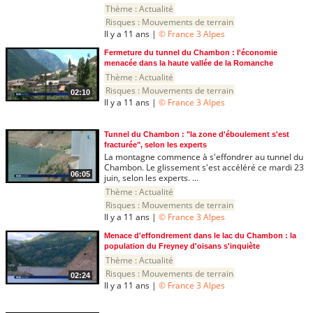
Thème :
Actualité
Risques :
Mouvements de terrain
Il y a 11 ans |
© France 3 Alpes
Fermeture du tunnel du Chambon : l'économie
menacée dans la haute vallée de la Romanche
Thème :
Actualité
Risques :
Mouvements de terrain
02:10
Il y a 11 ans |
© France 3 Alpes
Tunnel du Chambon : "la zone d'éboulement s'est
fracturée", selon les experts
La montagne commence à s'effondrer au tunnel du
Chambon. Le glissement s'est accéléré ce mardi 23
06:05
juin, selon les experts. ...
Thème :
Actualité
Risques :
Mouvements de terrain
Il y a 11 ans |
© France 3 Alpes
Menace d'effondrement dans le lac du Chambon : la
population du Freyney d'oisans s'inquiète
Thème :
Actualité
Risques :
Mouvements de terrain
02:24
Il y a 11 ans |
© France 3 Alpes