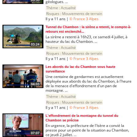
géologues. ...
Thème :
Actualité
Risques :
Mouvements de terrain
Il y a 11 ans |
© France 3 Alpes
Tunnel du Chambon : la sirène a retenti, le compte-à-
rebours est enclenché...
La sirène a retenti à 16h23, ce samedi 4 juillet, à
hauteur du lac du Chambon. ...
03:24
Thème :
Actualité
Risques :
Mouvements de terrain
Il y a 11 ans |
© France 3 Alpes
Les abords du lac du Chambon sous haute
surveillance
Une centaine de gendarmes est actuellement
déployée aux abords du lac du Chambon, à l'heure
04:03
de la menace d'effondrement d'un pan de
montagne. ...
Thème :
Actualité
Risques :
Mouvements de terrain
Il y a 11 ans |
© France 3 Alpes
L'effondrement de la montagne du tunnel du
Chambon se précise
En urgence, la préfecture de l'Isère a convié la
presse pour un point de la situation au Chambon,
07:07
ce jeudi 2 juillet. ...