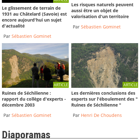
Les risques naturels peuvent
Le glissement de terrain de
aussi être un objet de
1931 au Châtelard (Savoie) est
valorisation d'un territoire
encore aujourd'hui un sujet
d'actualité
Par
Sébastien Gominet
Par
Sébastien Gominet
ARTICLE
ARTICLE
Ruines de Séchilienne :
Les dernières conclusions des
rapport du collège d'experts -
experts sur l'éboulement des "
décembre 2003
Ruines de Séchilienne "
Par
Sébastien Gominet
Par
Henri De Choudens
Diaporamas