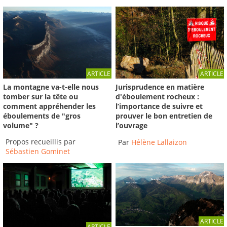
-
France 3 Alpes
02:00
ARTICLE
ARTICLE
La montagne va-t-elle nous
Jurisprudence en matière
tomber sur la tête ou
d'éboulement rocheux :
comment appréhender les
l’importance de suivre et
éboulements de "gros
prouver le bon entretien de
volume" ?
l’ouvrage
Propos recueillis par
Par
Hélène Lallaizon
Sébastien Gominet
ARTICLE
ARTICLE