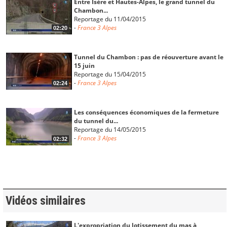
Entre Isère et Hautes-Alpes, le grand tunnel du
Chambon...
Reportage du 11/04/2015
-
France 3 Alpes
02:20
Tunnel du Chambon : pas de réouverture avant le
15 juin
Reportage du 15/04/2015
-
France 3 Alpes
02:24
Les conséquences économiques de la fermeture
du tunnel du...
Reportage du 14/05/2015
-
France 3 Alpes
02:32
Le tunnel du Chambon entre l'Isère et les Hautes-
Alpes...
Reportage du 30/05/2015
-
France 3 Alpes
01:54
Vidéos similaires
La menace d'effondrement de la montagne du
L'expropriation du lotissement du mas à