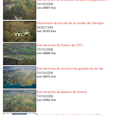
10/10/2008
vue 16007 fois
Glissement de terrain de la combe des Parajon...
04/02/1994
vue 15723 fois
Vue aérienne du Viaduc de l'A51...
10/10/2008
vue 15685 fois
Vue aérienne du versant rive gauche du lac de...
10/10/2008
vue 14572 fois
Vue aérienne du plateau de Sinard...
10/10/2008
vue 14452 fois