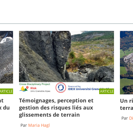
ARTICLE
ARTICLE
Témoignages, perception et
nt
Un r
gestion des risques liés aux
x du
terr
glissements de terrain
Par
D
Par
Maria Hagl