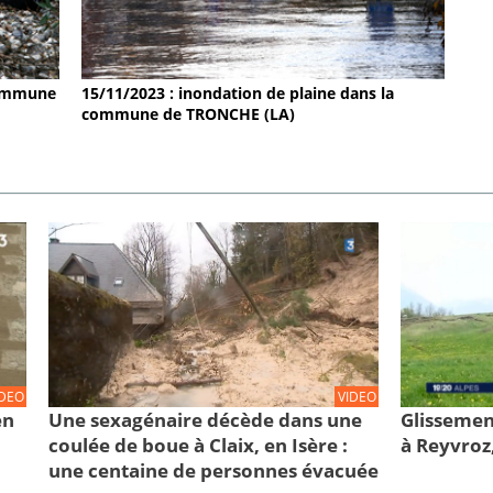
 commune
15/11/2023 : inondation de plaine dans la
commune de TRONCHE (LA)
IDEO
VIDEO
en
Une sexagénaire décède dans une
Glissemen
coulée de boue à Claix, en Isère :
à Reyvroz
une centaine de personnes évacuée