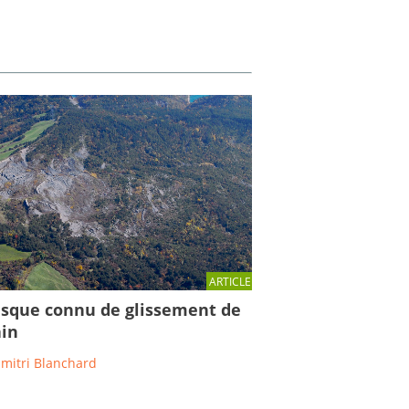
ARTICLE
isque connu de glissement de
ain
imitri Blanchard