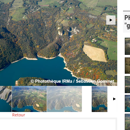
P
"g
Retour