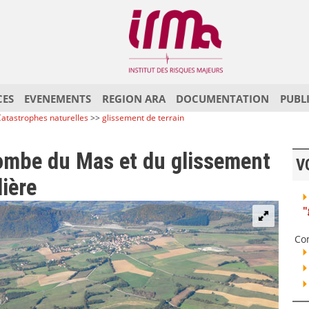
CES
EVENEMENTS
REGION ARA
DOCUMENTATION
PUBL
atastrophes naturelles
>>
glissement de terrain
combe du Mas et du glissement
V
lière
"
Co