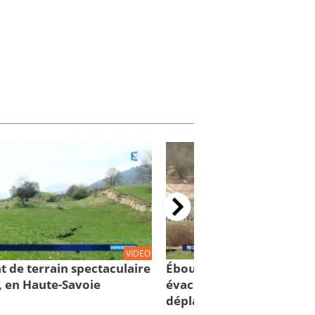
VIDEO
t de terrain spectaculaire
Éboulement de Culoz: 88
, en Haute-Savoie
évacuées... 75 personnes
déplacées!