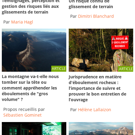
Témoignages, perception et
Un risque connu de
gestion des risques liés aux
glissement de terrain
glissements de terrain
Par
Dimitri Blanchard
Par
Maria Hagl
ARTICLE
ARTICLE
La montagne va-t-elle nous
Jurisprudence en matière
tomber sur la tête ou
d'éboulement rocheux :
comment appréhender les
l’importance de suivre et
éboulements de "gros
prouver le bon entretien de
volume" ?
l’ouvrage
Propos recueillis par
Par
Hélène Lallaizon
Sébastien Gominet