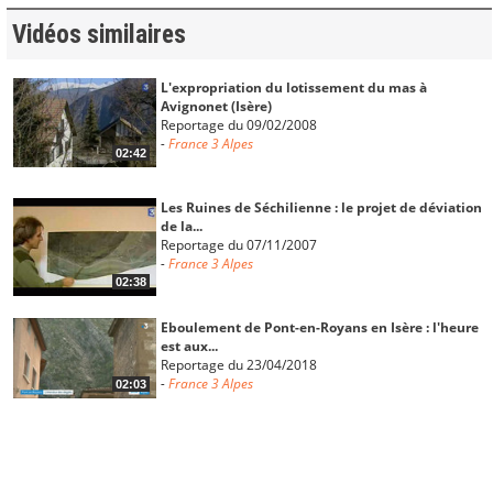
Vidéos similaires
L'expropriation du lotissement du mas à
Avignonet (Isère)
Reportage du 09/02/2008
-
France 3 Alpes
02:42
Les Ruines de Séchilienne : le projet de déviation
de la...
Reportage du 07/11/2007
-
France 3 Alpes
02:38
Eboulement de Pont-en-Royans en Isère : l'heure
est aux...
Reportage du 23/04/2018
-
France 3 Alpes
02:03
Une sexagénaire décède dans une coulée de boue
à Claix, en...
Reportage du 30/12/2017