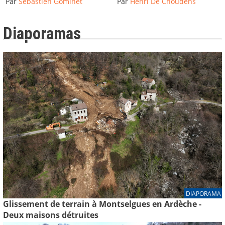
Par
Sébastien Gominet
Par
Henri De Choudens
Diaporamas
DIAPORAMA
Glissement de terrain à Montselgues en Ardèche -
Deux maisons détruites