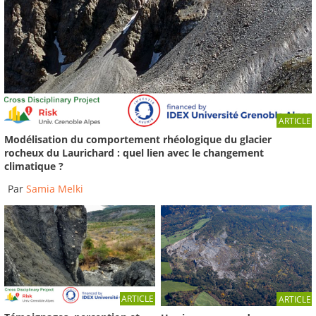
Mont Granier: la maire de Chapareillan interdit
l'accès...
Reportage du 02/05/2016
-
France 3 Alpes
01:55
Forte inquiétude après un nouvel éboulement à
ARTICLE
Samoëns, en...
Modélisation du comportement rhéologique du glacier
Reportage du 25/04/2016
-
France 3 Alpes
rocheux du Laurichard : quel lien avec le changement
02:20
climatique ?
Par
Samia Melki
ARTICLE
ARTICLE