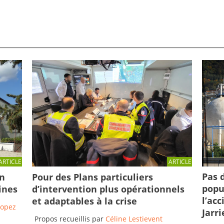
ARTICLE
ARTICLE
Pas 
en
Pour des Plans particuliers
popu
ines
d’intervention plus opérationnels
l’ac
et adaptables à la crise
Lopez
Jarri
Propos recueillis par
Céline Lestievent