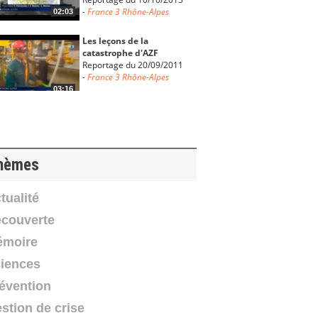
-
France 3 Rhône-Alpes
02:03
Les leçons de la
catastrophe d'AZF
Reportage du 20/09/2011
-
France 3 Rhône-Alpes
03:16
Le Plan de Prévention des
Risques Technologiques
(PPRT) de...
Reportage du 13/07/2011
hèmes
-
France 3 Rhône-Alpes
02:57
Incident dans l'Usine
tualité
TREDI de Salaise sur
02:02
couverte
Sanne
Reportage du 15/07/2009
moire
-
France 3 Rhône-Alpes
iences
Résilience TOUR - L'esprit
et les valeurs qui animent
évention
notre...
stion de crise
2023
-
Institut des Risques
01:46