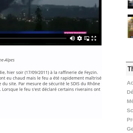
ne-Alpes
T
e, hier soir (17/09/2011) à la raffinerie de Feyzin.
al ont eu chaud mais le feu a été rapidement maîtrisé
Ac
du site. Par mesure de sécurité le SDIS du Rhône
Lorsque le feu s'est déclaré certains riverains ont
Dé
Mé
Sc
Pr
Ge