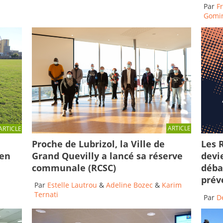
Par
F
Gomi
ARTICLE
ARTICLE
Proche de Lubrizol, la Ville de
Les 
Grand Quevilly a lancé sa réserve
 en
devi
communale (RCSC)
déba
prév
Par
Estelle Lautrou
&
Adeline Bozec
&
Karim
Ternati
Par
D