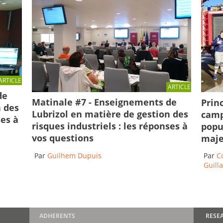
ARTICLE
ARTICLE
de
Matinale #7 - Enseignements de
Prin
n des
Lubrizol en matière de gestion des
camp
ses à
risques industriels : les réponses à
popu
vos questions
maje
Par
Guilhem Dupuis
Par
C
Guill
ADHERENTS
RESE