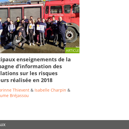
ARTICLE
cipaux enseignements de la
agne d’information des
lations sur les risques
urs réalisée en 2018
orinne Thievent
&
Isabelle Charpin
&
aume Bréjassou
AUX