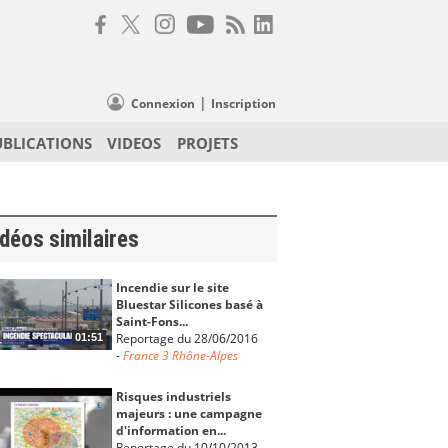
|
Connexion
Inscription
UBLICATIONS
VIDEOS
PROJETS
déos similaires
Incendie sur le site
Bluestar Silicones basé à
Saint-Fons...
Reportage du 28/06/2016
01:51
-
France 3 Rhône-Alpes
Risques industriels
majeurs : une campagne
d'information en...
Reportage du 10/10/2013