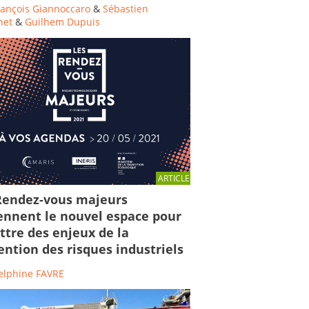
rançois Giannoccaro
&
Sébastien
net
&
Guilhem Dupuis
ARTICLE
Rendez-vous majeurs
ennent le nouvel espace pour
ttre des enjeux de la
ention des risques industriels
elphine FAVRE