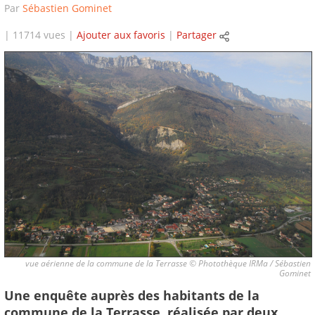
Par
Sébastien Gominet
| 11714 vues |
Ajouter aux favoris
|
Partager
vue aérienne de la commune de la Terrasse © Photothèque IRMa / Sébastien
Gominet
Une enquête auprès des habitants de la
commune de la Terrasse, réalisée par deux