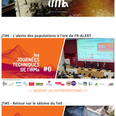
JT#6 - L'alerte des populations à l'ere de FR-ALERT
:
>> REVOIR LES INTERVENTIONS <<
JT#5 - Retour sur le séisme du Teil
: