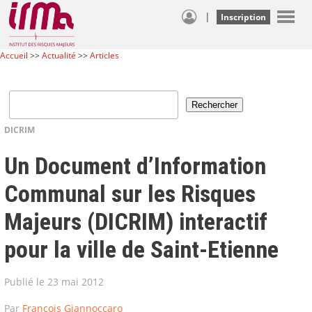
|
Inscription
Accueil
>>
Actualité
>>
Articles
DICRIM
Un Document d’Information
Communal sur les Risques
Majeurs (DICRIM) interactif
pour la ville de Saint-Etienne
Publié le 23 mai 2012
Par
François Giannoccaro