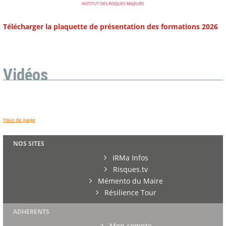
Télécharger la plaquette de présentation des formations 2026
Vidéos
Haut de page
NOS SITES
IRMa Infos
Risques.tv
Mémento du Maire
Résilience Tour
ADHERENTS
Mon compte