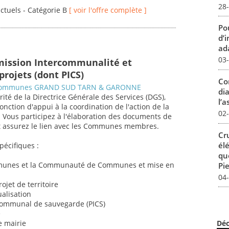
28
actuels - Catégorie B
[ voir l'offre complète ]
Pou
d’
ada
03
mission Intercommunalité et
projets (dont PICS)
Co
communes GRAND SUD TARN & GARONNE
dia
orité de la Directrice Générale des Services (DGS),
l’a
nction d'appui à la coordination de l'action de la
02
. Vous participez à l'élaboration des documents de
s et assurez le lien avec les Communes membres.
Cr
él
pécifiques :
qu
mmunes et la Communauté de Communes et mise en
Pie
04
jet de territoire
alisation
rcommunal de sauvegarde (PICS)
e
e mairie
Déc