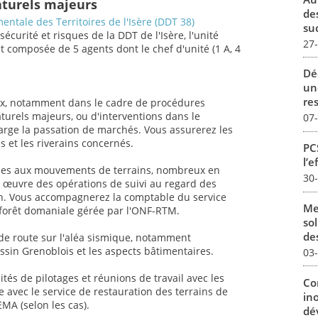
aturels majeurs
de
ntale des Territoires de l'Isère (DDT 38)
su
sécurité et risques de la DDT de l'Isère, l'unité
27
t composée de 5 agents dont le chef d'unité (1 A, 4
Dé
un
re
aux, notamment dans le cadre de procédures
turels majeurs, ou d'interventions dans le
07
arge la passation de marchés. Vous assurerez les
és et les riverains concernés.
PCS
l’e
ibles aux mouvements de terrains, nombreux en
30
 en œuvre des opérations de suivi au regard des
in. Vous accompagnerez la comptable du service
Me
 forêt domaniale gérée par l'ONF-RTM.
sol
des
 de route sur l'aléa sismique, notamment
ssin Grenoblois et les aspects bâtimentaires.
03
ités de pilotages et réunions de travail avec les
Co
e avec le service de restauration des terrains de
in
A (selon les cas).
dév