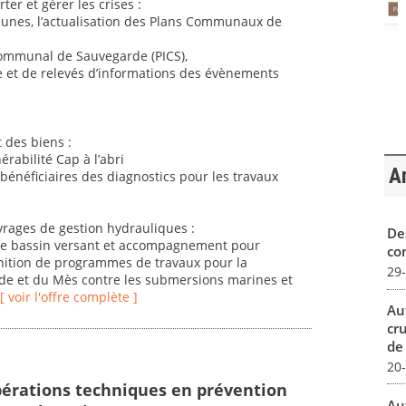
ter et gérer les crises :
munes, l’actualisation des Plans Communaux de
rcommunal de Sauvegarde (PICS),
ce et de relevés d’informations des évènements
 des biens :
érabilité Cap à l’abri
Ar
bénéficiaires des diagnostics pour les travaux
vrages de gestion hydrauliques :
De
che bassin versant et accompagnement pour
con
inition de programmes de travaux pour la
29
de et du Mès contre les submersions marines et
[ voir l'offre complète ]
Au
cr
de
20
pérations techniques en prévention
Au