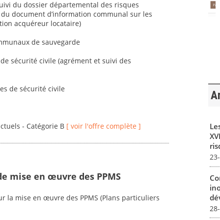
 suivi du dossier départemental des risques
on du document d’information communal sur les
tion acquéreur locataire)
communaux de sauvegarde
de sécurité civile (agrément et suivi des
es de sécurité civile
Ar
Le
actuels - Catégorie B
[ voir l'offre complète ]
XVI
ris
23
de mise en œuvre des PPMS
Co
in
dév
 la mise en œuvre des PPMS (Plans particuliers
28