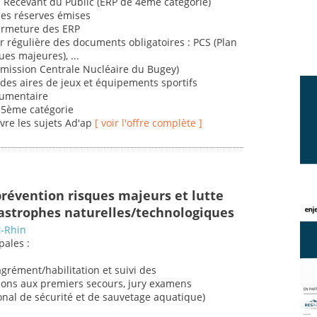
s Recevant du Public (ERP de 4ème catégorie)
 des réserves émises
fermeture des ERP
our régulière des documents obligatoires : PCS (Plan
s majeures), ...
ommission Centrale Nucléaire du Bugey)
s des aires de jeux et équipements sportifs
cumentaire
e 5ème catégorie
ivre les sujets Ad'ap
[ voir l'offre complète ]
prévention risques majeurs et lutte
tastrophes naturelles/technologiques
t-Rhin
pales :
grément/habilitation et suivi des
ions aux premiers secours, jury examens
onal de sécurité et de sauvetage aquatique)