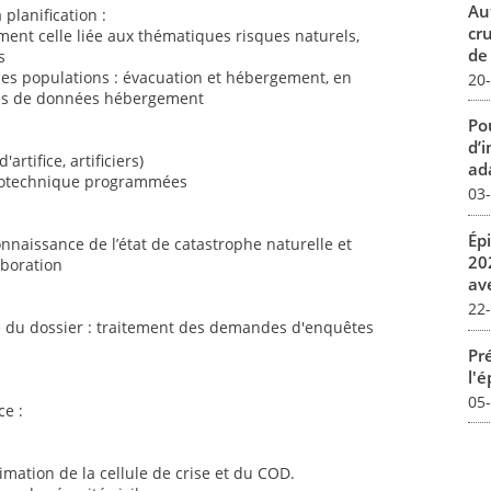
Au
 planification :
cr
mment celle liée aux thématiques risques naturels,
de
s
 des populations : évacuation et hébergement, en
20
ses de données hébergement
Pou
d’
artifice, artificiers)
ada
pyrotechnique programmées
03
Ép
nnaissance de l’état de catastrophe naturelle et
20
aboration
av
22
e du dossier : traitement des demandes d'enquêtes
Pré
l'
05
ce :
nimation de la cellule de crise et du COD.