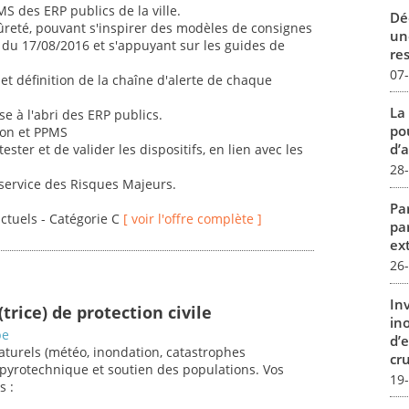
MS des ERP publics de la ville.
Dé
sûreté, pouvant s'inspirer des modèles de consignes
un
re du 17/08/2016 et s'appuyant sur les guides de
re
07
et définition de la chaîne d'alerte de chaque
La
se à l'abri des ERP publics.
pou
ion et PPMS
d’a
ster et de valider les dispositifs, en lien avec les
28
 service des Risques Majeurs.
Par
actuels - Catégorie C
[ voir l'offre complète ]
pa
ex
26
In
trice) de protection civile
in
be
d’
aturels (météo, inondation, catastrophes
cru
e pyrotechnique et soutien des populations. Vos
19
s :