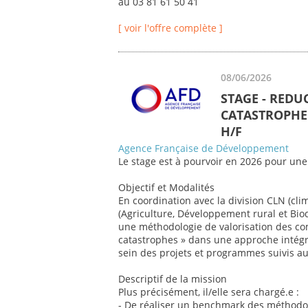
au 03 81 61 50 41
[ voir l'offre complète ]
08/06/2026
STAGE - REDU
CATASTROPHE 
H/F
Agence Française de Développement
Le stage est à pourvoir en 2026 pour une
Objectif et Modalités
En coordination avec la division CLN (cli
(Agriculture, Développement rural et Biod
une méthodologie de valorisation des co
catastrophes » dans une approche intégr
sein des projets et programmes suivis au 
Descriptif de la mission
Plus précisément, il/elle sera chargé.e :
- De réaliser un benchmark des méthodol