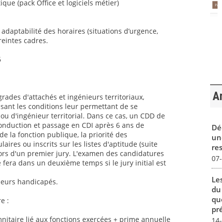
ique (pack Office et logiciels métier)
t adaptabilité des horaires (situations d’urgence,
reintes cadres.
6
Ar
grades d'attachés et ingénieurs territoriaux,
sant les conditions leur permettant de se
ou d'ingénieur territorial. Dans ce cas, un CDD de
conduction et passage en CDI après 6 ans de
Dé
 la fonction publique, la priorité des
un
aires ou inscrits sur les listes d'aptitude (suite
re
ors d'un premier jury. L'examen des candidatures
07
 fera dans un deuxième temps si le jury initial est
Le
lleurs handicapés.
du
qu
e :
pré
itaire lié aux fonctions exercées + prime annuelle
14