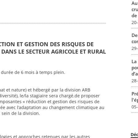
Au
cr
de
20
De
con
CTION ET GESTION DES RISQUES DE
29
DANS LE SECTEUR AGRICOLE ET RURAL
La
pou
 durée de 6 mois à temps plein.
d’a
28
mat et nature) et hébergé par la division ARB
Pré
iversité), le/la stagiaire sera chargé.de proposer
l'
mposantes « réduction et gestion des risques de
05
ée avec l’adaptation au changement climatique au
sein de la division.
Déc
ogies et approches retenues par les autres