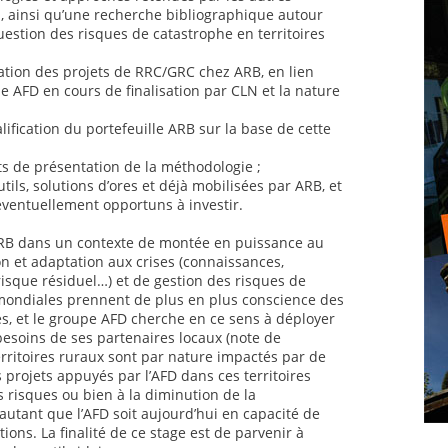
al, ainsi qu’une recherche bibliographique autour
uestion des risques de catastrophe en territoires
ation des projets de RRC/GRC chez ARB, en lien
 AFD en cours de finalisation par CLN et la nature
lification du portefeuille ARB sur la base de cette
ts de présentation de la méthodologie ;
utils, solutions d’ores et déjà mobilisées par ARB, et
éventuellement opportuns à investir.
 ARB dans un contexte de montée en puissance au
n et adaptation aux crises (connaissances,
risque résiduel…) et de gestion des risques de
mondiales prennent de plus en plus conscience des
es, et le groupe AFD cherche en ce sens à déployer
 besoins de ses partenaires locaux (note de
rritoires ruraux sont par nature impactés par de
 projets appuyés par l’AFD dans ces territoires
s risques ou bien à la diminution de la
autant que l’AFD soit aujourd’hui en capacité de
ions. La finalité de ce stage est de parvenir à