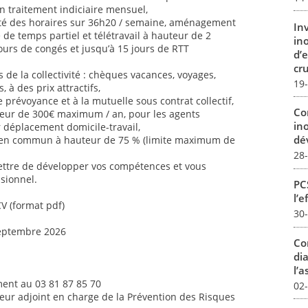
n traitement indiciaire mensuel,
ilité des horaires sur 36h20 / semaine, aménagement
In
é de temps partiel et télétravail à hauteur de 2
in
jours de congés et jusqu’à 15 jours de RTT
d’
cru
de la collectivité : chèques vacances, voyages,
19
s, à des prix attractifs,
 prévoyance et à la mutuelle sous contrat collectif,
Co
uteur de 300€ maximum / an, pour les agents
in
ur déplacement domicile-travail,
dév
 en commun à hauteur de 75 % (limite maximum de
28
ettre de développer vos compétences et vous
sionnel.
PCS
l’e
CV (format pdf)
30
septembre 2026
Co
dia
l’a
ent au 03 81 87 85 70
02
teur adjoint en charge de la Prévention des Risques