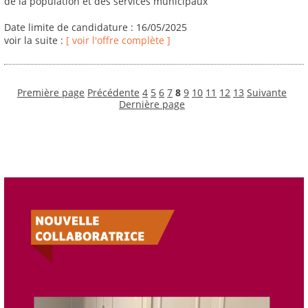
de la population et des services municipaux
Date limite de candidature : 16/05/2025
voir la suite :
[ voir l'offre complète ]
Première page
Précédente
4
5
6
7
8
9
10
11
12
13
Suivante
Dernière page