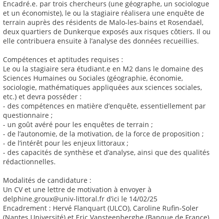
Encadré.e. par trois chercheurs (une géographe, un sociologue
et un économiste), le ou la stagiaire réalisera une enquête de
terrain auprès des résidents de Malo-les-bains et Rosendaël,
deux quartiers de Dunkerque exposés aux risques côtiers. Il ou
elle contribuera ensuite à l’analyse des données recueillies.
Compétences et aptitudes requises :
Le ou la stagiaire sera étudiant.e en M2 dans le domaine des
Sciences Humaines ou Sociales (géographie, économie,
sociologie, mathématiques appliquées aux sciences sociales,
etc.) et devra posséder :
- des compétences en matière d’enquête, essentiellement par
questionnaire ;
- un goût avéré pour les enquêtes de terrain ;
- de l’autonomie, de la motivation, de la force de proposition ;
- de l’intérêt pour les enjeux littoraux ;
- des capacités de synthèse et d’analyse, ainsi que des qualités
rédactionnelles.
Modalités de candidature :
Un CV et une lettre de motivation à envoyer à
delphine.groux@univ-littoral.fr d’ici le 14/02/25
Encadrement : Hervé Flanquart (ULCO), Caroline Rufin-Soler
(Nantes Université) et Eric Vansteenberghe (Banque de France)