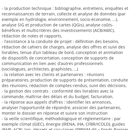
- la production technique : bibliographie, entretiens, enquêtes et
reconnaissances de terrain, collecte et analyse de données (par
exemple en hydrologie, environnement, socio-économie, ...),
analyse SIG et production de cartes (QGis), analyse coûts-
bénéfices et multicritères des investissements (ACB/AMC),
rédaction de notes et rapports,
- l’assistance à la conduite de projet : définition des besoins,
rédaction de cahiers de charges, analyse des offres et suivi des
livrables, tenue d’un tableau de bord, conception et animation
de dispositifs de concertation, conception de supports de
communication en lien avec d’autres professionnels
(sociologues, architectes, graphistes, …)
- la relation avec les clients et partenaires : réunions
préparatoires, production de supports de présentation, conduite
des réunions, rédaction de comptes-rendus, suivi des décisions,
- la gestion des contrats : conformité des livrables avec la
commande, maîtrise des délais et du budget, facturation,
- la réponse aux appels d’offres : identifier les annonces,
analyser l'opportunité de répondre, associer des partenaires,
monter le dossier en réponse et suivre son instruction
- la veille scientifique, méthodologique et réglementaire : par
exemple climat (GIEC), énergie (IRENA, IHA, CFBR/ICOLD), guides
(PAPI, ACB), lois, décrets et circulaires (FPRNM dit « Fonds Barnier