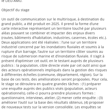
le LIEU-AMU.
Objectif du stage
Un outil de communication sur le multirisque, à destination du
grand public, a été produit en 2025. Il prend la forme d’une
carte interactive représentant un territoire touché par plusieurs
aléas pouvant se combiner et impacter des enjeux divers
(routes, bâtiments d’habitation, industries, casernes, écoles etc.).
Deux applications ont été réalisées : l’une sur un territoire
industriel concerné par les inondations fluviales et soumis à la
rupture d’un barrage, l’autre sur un territoire côtier soumis au
risque de submersion marine et d’inondation fluviale. Il s’agit à
présent d’optimiser cet outil, en le testant auprès de plusieurs
publics : la population, cible directe visée par cet outil ainsi que
des acteurs opérationnels impliqués dans la gestion des risques
à différentes échelles (commune, département, région). Sur la
base de ces tests, des améliorations seront proposées. Pour cela,
le stage se déroulera en quatre grandes tâches : (1) préparer
une enquête auprès des publics visés (population, acteurs
opérationnels), celle-ci pourra prendre plusieurs formes :
questionnaire, interviews, atelier, (2) mener cette enquête ; (3)
améliorer l’outil sur la base des résultats obtenus, (4) proposer
de nouveaux tests sur la version consolidée. Les enquêtes se