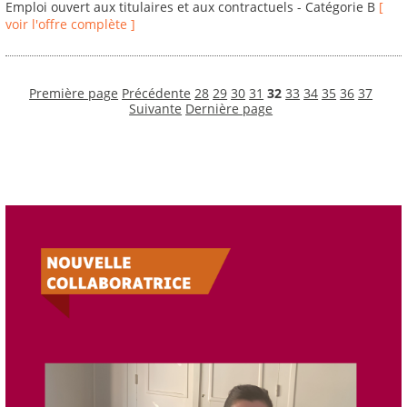
Emploi ouvert aux titulaires et aux contractuels - Catégorie B
[
voir l'offre complète ]
Première page
Précédente
28
29
30
31
32
33
34
35
36
37
Suivante
Dernière page