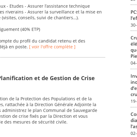
aux - Etudes - Assurer l’assistance technique
PCS
es riverains - Assurer la surveillance et la mise en
visites, conseils, suivi de chantiers…).
l’e
30
diguement (40% ETP)
Cr
ompte du profil du candidat retenu et des
él
déjà en poste.
[ voir l'offre complète ]
qu
Pie
04
In
lanification et de Gestion de Crise
in
d’
cru
tion de la Protection des Populations et de la
19
s, rattachée à la Direction Générale Adjointe la
ous administrez le plan Communal de Sauvegarde
Co
stion de crise fixés par la Direction et vous
dia
e des mesures de sécurité civile.
l’a
02