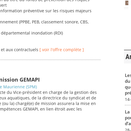
vert
'information préventive sur les risques majeurs
ironnement (PPBE, PEB, classement sonore, CBS,
nt départemental inondation (RDI)
s et aux contractuels
[ voir l'offre complète ]
Ar
Le
mission GEMAPI
du
qu
de Maurienne (SPM)
ecte du Vice-président en charge de la gestion des
pré
ieux aquatiques, de la directrice du syndicat et de
14
le (ou la) chargé(e) de mission assurera la mise en
mpétences GEMAPI, en lien étroit avec les
La
pou
d’a
28