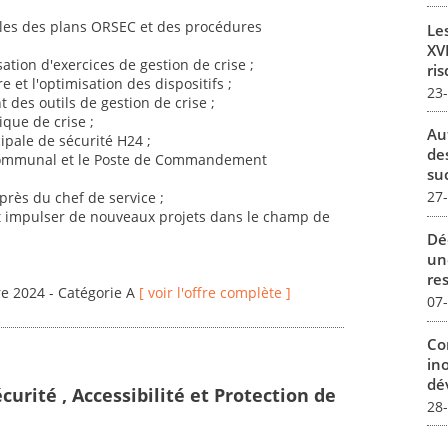
ales des plans ORSEC et des procédures
Le
XVI
isation d'exercices de gestion de crise ;
ris
e et l'optimisation des dispositifs ;
23
 des outils de gestion de crise ;
tique de crise ;
Au
cipale de sécurité H24 ;
de
Communal et le Poste de Commandement
su
27
près du chef de service ;
et impulser de nouveaux projets dans le champ de
Dé
un
re
re 2024 - Catégorie A
[ voir l'offre complète ]
07
Co
in
dév
curité , Accessibilité et Protection de
28