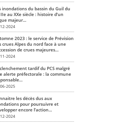
s inondations du bassin du Guil du
IIe au XXe siècle : histoire d’un
que majeur...
-12-2024
tomne 2023 : le service de Prévision
s crues Alpes du nord face à une
ccession de crues majeures...
-11-2024
clenchement tardif du PCS malgré
e alerte préfectorale : la commune
sponsable...
-06-2025
nnaitre les décès dus aux
ondations pour poursuivre et
elopper encore l’action...
-12-2024