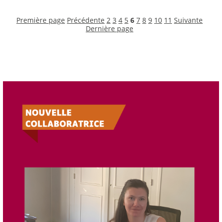
Première page
Précédente
2
3
4
5
6
7
8
9
10
11
Suivante
Dernière page