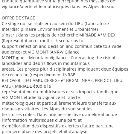
Enquête quantitative sur la perception des messages de
vigilance/alerte et le multirisques dans les Alpes du sud
OFFRE DE STAGE
Ce stage qui se réalisera au sein du LIEU (Laboratoire
Interdisciplinaire Environnement et Urbanisme)
s’inscrit dans les projets de recherche MIRIADE A*MIDEX
(Representation of multirisk scenarios to
support reflection and decision and communicate to a wide
audience) et VIGIMONT (ANR-VIGIlance
MONTagne – Mountain Vigilance : Forecasting the risk of
landslides and debris flows in mountainous
areas). Ces projets pluridisciplinaires impliquent deux équipes
de recherche (respectivement INRAE
RECOVER, LIEU-AMU, CEREGE et BRGM, INRAE, PREDICT, LIEU-
AMU). MIRIADE étudie la
représentation du multirisques et ses impacts, tandis que
VIGIMONT étudie la vigilance et l’alerte
météorologiques et particulièrement leurs transferts aux
risques gravitaires. Les Alpes du sud sont les
territoires ciblés. Dans une perspective d’amélioration de
l’information multirisques d’une part, et
d’amélioration des dispositifs d’alertes d’autre part, une
première phase des projets était d’analyser