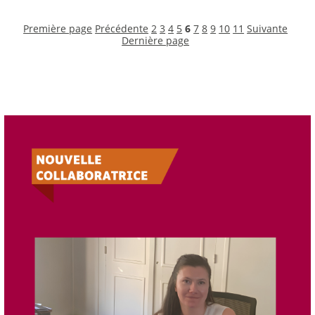
Première page
Précédente
2
3
4
5
6
7
8
9
10
11
Suivante
Dernière page