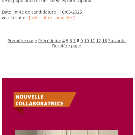
de la population et des services municipaux
Date limite de candidature : 16/05/2025
voir la suite :
[ voir l'offre complète ]
Première page
Précédente
4
5
6
7
8
9
10
11
12
13
Suivante
Dernière page