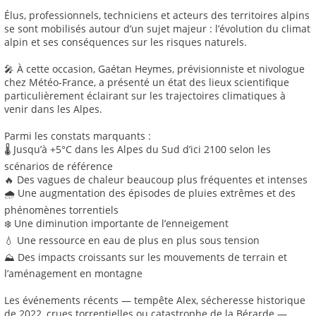
Élus, professionnels, techniciens et acteurs des territoires alpins
se sont mobilisés autour d’un sujet majeur : l’évolution du climat
alpin et ses conséquences sur les risques naturels.
🎤 À cette occasion, Gaétan Heymes, prévisionniste et nivologue
chez Météo-France, a présenté un état des lieux scientifique
particulièrement éclairant sur les trajectoires climatiques à
venir dans les Alpes.
Parmi les constats marquants :
🌡️ Jusqu’à +5°C dans les Alpes du Sud d’ici 2100 selon les
scénarios de référence
🔥 Des vagues de chaleur beaucoup plus fréquentes et intenses
🌧️ Une augmentation des épisodes de pluies extrêmes et des
phénomènes torrentiels
❄️ Une diminution importante de l’enneigement
💧 Une ressource en eau de plus en plus sous tension
⛰️ Des impacts croissants sur les mouvements de terrain et
l’aménagement en montagne
Les événements récents — tempête Alex, sécheresse historique
de 2022, crues torrentielles ou catastrophe de la Bérarde —