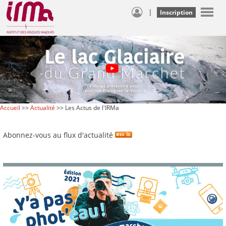
|
Inscription
Accueil
>>
Actualité
>> Les Actus de l'IRMa
Abonnez-vous au flux d'actualité