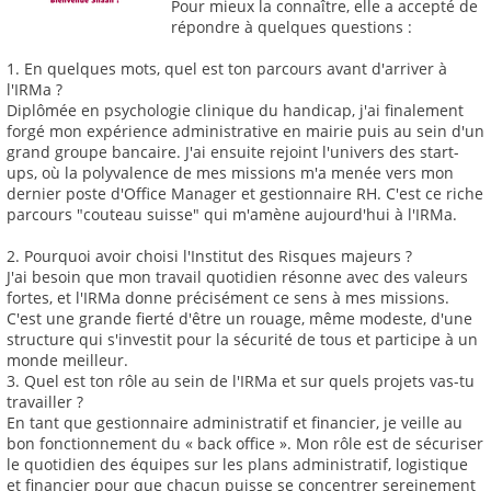
Pour mieux la connaître, elle a accepté de
répondre à quelques questions :
1. En quelques mots, quel est ton parcours avant d'arriver à
l'IRMa ?
Diplômée en psychologie clinique du handicap, j'ai finalement
forgé mon expérience administrative en mairie puis au sein d'un
grand groupe bancaire. J'ai ensuite rejoint l'univers des start-
ups, où la polyvalence de mes missions m'a menée vers mon
dernier poste d'Office Manager et gestionnaire RH. C'est ce riche
parcours "couteau suisse" qui m'amène aujourd'hui à l'IRMa.
2. Pourquoi avoir choisi l'Institut des Risques majeurs ?
J'ai besoin que mon travail quotidien résonne avec des valeurs
fortes, et l'IRMa donne précisément ce sens à mes missions.
C'est une grande fierté d'être un rouage, même modeste, d'une
structure qui s'investit pour la sécurité de tous et participe à un
monde meilleur.
3. Quel est ton rôle au sein de l'IRMa et sur quels projets vas-tu
travailler ?
En tant que gestionnaire administratif et financier, je veille au
bon fonctionnement du « back office ». Mon rôle est de sécuriser
le quotidien des équipes sur les plans administratif, logistique
et financier pour que chacun puisse se concentrer sereinement