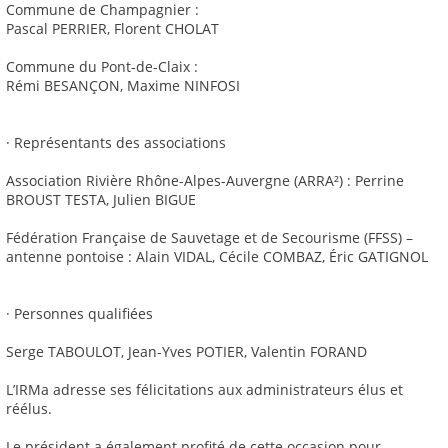
Commune de Champagnier :
Pascal PERRIER, Florent CHOLAT
Commune du Pont-de-Claix :
Rémi BESANÇON, Maxime NINFOSI
· Représentants des associations
Association Rivière Rhône-Alpes-Auvergne (ARRA²) : Perrine
BROUST TESTA, Julien BIGUE
Fédération Française de Sauvetage et de Secourisme (FFSS) –
antenne pontoise : Alain VIDAL, Cécile COMBAZ, Éric GATIGNOL
· Personnes qualifiées
Serge TABOULOT, Jean-Yves POTIER, Valentin FORAND
L’IRMa adresse ses félicitations aux administrateurs élus et
réélus.
Le président a également profité de cette occasion pour