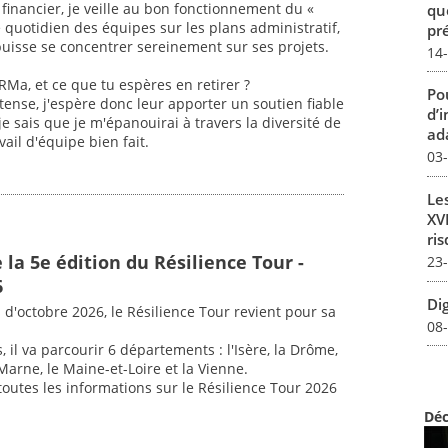
 financier, je veille au bon fonctionnement du «
qu
e quotidien des équipes sur les plans administratif,
pré
puisse se concentrer sereinement sur ses projets.
14
IRMa, et ce que tu espères en retirer ?
Pou
tense, j'espère donc leur apporter un soutien fiable
d’
je sais que je m'épanouirai à travers la diversité de
ada
ail d'équipe bien fait.
03
Le
XVI
ris
la 5e édition du Résilience Tour -
23
6
Dig
d'octobre 2026, le Résilience Tour revient pour sa
08
il va parcourir 6 départements : l'Isère, la Drôme,
Marne, le Maine-et-Loire et la Vienne.
toutes les informations sur le Résilience Tour 2026
Déc