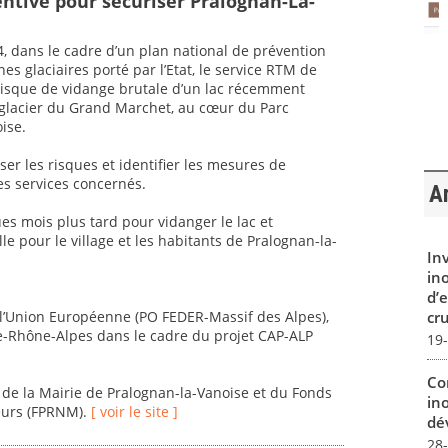
ntive pour sécuriser Pralognan-La-
 dans le cadre d’un plan national de prévention
nes glaciaires porté par l’Etat, le service RTM de
 risque de vidange brutale d’un lac récemment
 glacier du Grand Marchet, au cœur du Parc
ise.
er les risques et identifier les mesures de
es services concernés.
Ar
es mois plus tard pour vidanger le lac et
e pour le village et les habitants de Pralognan-la-
In
in
d’
e l’Union Européenne (PO FEDER-Massif des Alpes),
cru
ne-Rhône-Alpes dans le cadre du projet CAP-ALP
19
Co
 de la Mairie de Pralognan-la-Vanoise et du Fonds
in
eurs (FPRNM).
[ voir le site ]
dév
28