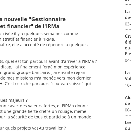
La 
dev
a nouvelle "Gestionnaire
03
et financier" de l'IRMa
 arrivée il y a quelques semaines comme
Cr
stratif et financier à l’IRMa.
él
aître, elle a accepté de répondre à quelques
qu
Pie
04
, quel est ton parcours avant d'arriver à l'IRMa ?
dicap, j'ai finalement forgé mon expérience
n grand groupe bancaire. J'ai ensuite rejoint
La
nce de mes missions m'a menée vers mon dernier
Val
H. C'est ce riche parcours "couteau suisse" qui
18
Al
sques majeurs ?
de 
onne avec des valeurs fortes, et l'IRMa donne
06
st une grande fierté d'être un rouage, même
our la sécurité de tous et participe à un monde
Le
du
ur quels projets vas-tu travailler ?