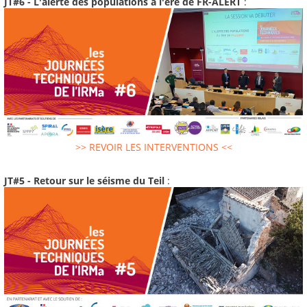
JT#6 - L'alerte des populations à l'ere de FR-ALERT
:
>> REVOIR LES INTERVENTIONS <<
JT#5 - Retour sur le séisme du Teil
: