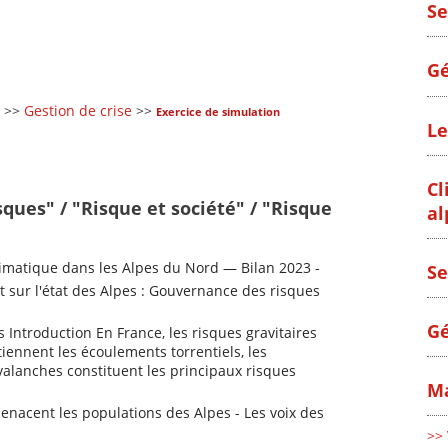
Se
Gé
>>
Gestion de crise
>>
Exercice de simulation
Le
Cl
sques" / "Risque et société" / "Risque
al
matique dans les Alpes du Nord — Bilan 2023 -
Se
 sur l'état des Alpes : Gouvernance des risques
Gé
s Introduction En France, les risques gravitaires
iennent les écoulements torrentiels, les
alanches constituent les principaux risques
Ma
enacent les populations des Alpes - Les voix des
>> 