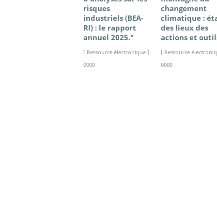
risques
changement
industriels (BEA-
climatique : ét
RI) : le rapport
des lieux des
annuel 2025."
actions et outil
[ Ressource électronique ]
[ Ressource électroniq
0000
0000
>> VOIR LA BIBLIOTHEQUE