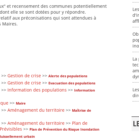
lieux" et recensement des communes potentiellement
Les
dont elle se sont dotées pour y répondre.
d'i
 relatif aux préconisations qui sont attendues à
aff
s Maires.
Obs
po
in
La 
te
am
>>
Gestion de crise
>>
dy
Alerte des populations
>>
Gestion de crise
>>
Evacuation des populations
Les
>>
Information des populations
>>
Information
dir
sque
>>
Maire
>>
Aménagement du territoire
>>
Maîtrise de
L
>>
Aménagement du territoire
>>
Plan de
Prévisibles
>>
Plan de Prévention du Risque Inondation
Ruissellement urbain