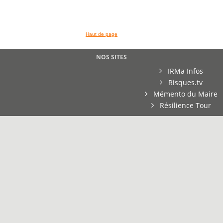
Haut de page
NOS SITES
IRMa Infos
Risques.tv
Mémento du Maire
Résilience Tour