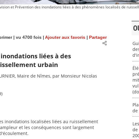
ision et Prévention des inondations liées à des phénomènes localisés de ruisse
O
rimer
| vu 4700 fois |
Ajouter aux favoris
|
Partager
Gu
des
 inondations liées à des
d'i
issellement urbain
Élé
pré
OURNIER, Maire de Nîmes, par Monsieur Nicolas
mit
vul
(d
9)
Pla
de
es inondations localisées liées au ruissellement
Les
l'ampleur et les conséquences sont largement
de 
 d'écoulement.
200