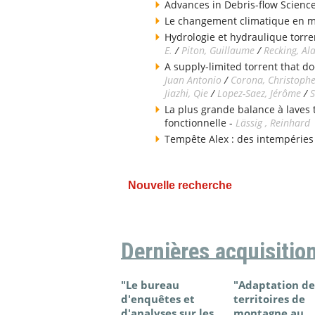
Advances in Debris-flow Science
Le changement climatique en 
Hydrologie et hydraulique torren
E.
/
Piton, Guillaume
/
Recking, Al
A supply-limited torrent that do
Juan Antonio
/
Corona, Christoph
Jiazhi, Qie
/
Lopez-Saez, Jérôme
/
S
La plus grande balance à laves
fonctionnelle -
Lässig , Reinhard
Tempête Alex : des intempéries
Nouvelle recherche
Dernières acquisitio
"Le bureau
"Adaptation de
d'enquêtes et
territoires de
d'analyses sur les
montagne au