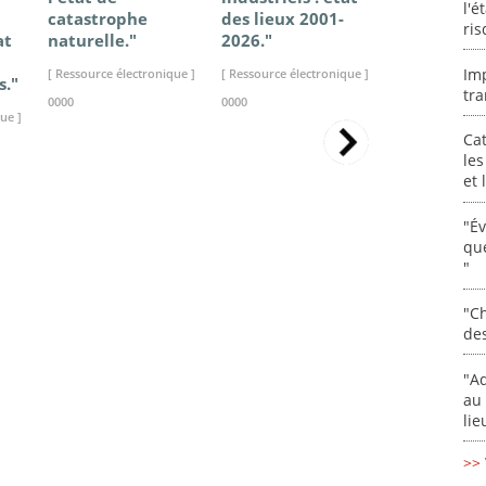
l'é
catastrophe
des lieux 2001-
connaissan
ris
at
naturelle."
2026."
2025."
Im
[ Ressource électronique ]
[ Ressource électronique ]
[ Ressource élec
s."
tra
0000
0000
0000
ue ]
Cat
les
et
"É
que
"
"Ch
de
"Ad
au 
lie
>> 