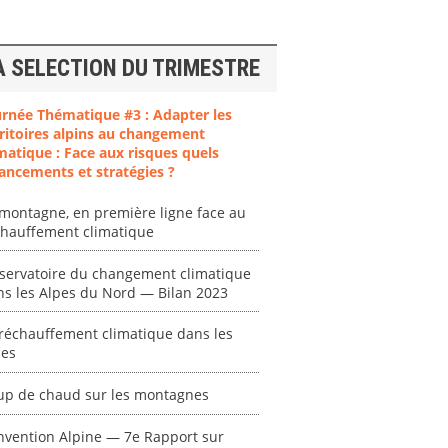
A SELECTION DU TRIMESTRE
urnée Thématique #3 : Adapter les
ritoires alpins au changement
matique : Face aux risques quels
ancements et stratégies ?
montagne, en première ligne face au
chauffement climatique
servatoire du changement climatique
ns les Alpes du Nord — Bilan 2023
réchauffement climatique dans les
pes
up de chaud sur les montagnes
ent
"Plan ministériel
"Événements
 en
de gestion des
climatiques
nvention Alpine — 7e Rapport sur
at des
vagues de
extrêmes : quels