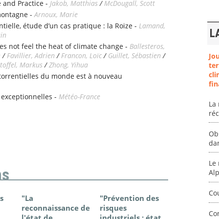
 and Practice -
Jakob, Matthias
/
McDougall, Scott
montagne -
Arnoux, Marie
tielle, étude d’un cas pratique : la Roize -
Lamand,
L
ain
es not feel the heat of climate change -
Ballesteros,
e
/
Favillier, Adrien
/
Francon, Loïc
/
Guillet, Sébastien
/
Jo
toffel, Markus
/
Zhong, Yihua
ter
cli
 torrentielles du monde est à nouveau
fin
 exceptionnelles -
Météo-France
La 
ré
Ob
da
Le 
ns
Al
Co
s
"La
"Prévention des
"Changem
reconnaissance de
risques
climatique
Co
l'état de
industriels : état
France - Ét