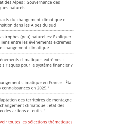
tat des Alpes : Gouvernance des
ces en
chaleur."
risques pour le
ques naturels
système financier
[ Ressource électronique ]
? "
pacts du changement climatique et
tronique ]
0000
nsition dans les Alpes du sud
[ Ressource électronique ]
0000
astrophes (peu) naturelles: Expliquer
"Ident
 liens entre les événements extrêmes
lignes 
 le changement climatique
pour d
résilie
vénements climatiques extrêmes :
propos
ls risques pour le système financier ?
autori
acteur
des Alpe
angement climatique en France - État
s connaissances en 2025."
[ Ressour
Stéphanie
aptation des territoires de montagne
0000
changement climatique : état des
ux des actions et outils."
Voir toutes les sélections thématiques