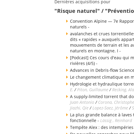
Dernières acquisitions pour
"Risque naturel" / "Préventio
Convention Alpine — 7e Rapport
naturels -
avalanches et crues torrentielle
dits « rapides » auxquels appart
mouvements de terrain et les av
naturels en montagne. I -
[Podcast] Ces cours d'eau qui m
rivières (4/5) -
Advances in Debris-flow Science
Le changement climatique en 
Hydrologie et hydraulique torren
E.
/
Piton, Guillaume
/
Recking, Al
A supply-limited torrent that do
Juan Antonio
/
Corona, Christoph
Jiazhi, Qie
/
Lopez-Saez, Jérôme
/
S
La plus grande balance à laves
fonctionnelle -
Lässig , Reinhard
Tempête Alex : des intempéries