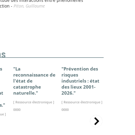
étude des interactions entre phénomènes
ction -
Piton, Guillaume
ns
s
"La
"Prévention des
"Changem
reconnaissance de
risques
climatique
l'état de
industriels : état
France - Ét
catastrophe
des lieux 2001-
connaissan
at
naturelle."
2026."
2025."
[ Ressource électronique ]
[ Ressource électronique ]
[ Ressource élec
s."
0000
0000
0000
ue ]