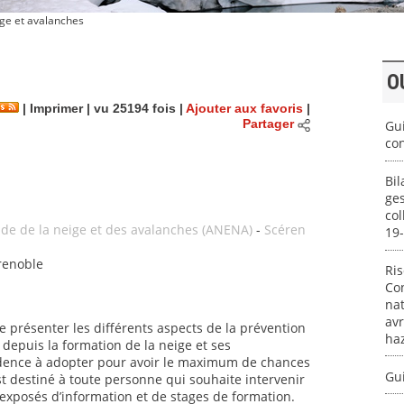
ge et avalanches
O
|
Imprimer
| vu 25194 fois |
Ajouter aux favoris
|
Partager
Gui
con
Bil
ges
col
tude de la neige et des avalanches (ANENA)
-
Scéren
19
Grenoble
Ri
Con
nat
avr
 présenter les différents aspects de la prévention
ha
 depuis la formation de la neige et ses
udence à adopter pour avoir le maximum de chances
Gu
est destiné à toute personne qui souhaite intervenir
exposés d’information et de stages de formation.