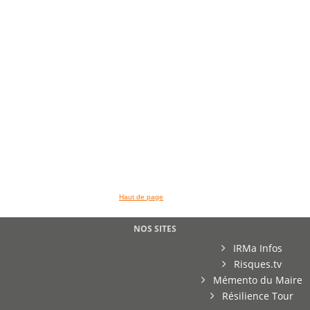
>> VOIR LA BIBLIOTHEQUE
Haut de page
NOS SITES
IRMa Infos
Risques.tv
Mémento du Maire
Résilience Tour