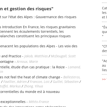
n et gestion des risques"
Cat
les
 sur l'état des Alpes : Gouvernance des risques
et
s Introduction En France, les risques gravitaires
"É
iennent les écoulements torrentiels, les
que
alanches constituent les principaux risques
"
enacent les populations des Alpes - Les voix des
"Ch
de
 and Practice -
Jakob, Matthias
/
McDougall, Scott
"Ad
montagne -
Arnoux, Marie
au 
tielle, étude d’un cas pratique : la Roize -
Lamand,
lie
ain
es not feel the heat of climate change -
Ballesteros,
>> 
e
/
Favillier, Adrien
/
Francon, Loïc
/
Guillet, Sébastien
/
toffel, Markus
/
Zhong, Yihua
 torrentielles du monde est à nouveau
 exceptionnelles -
Météo-France