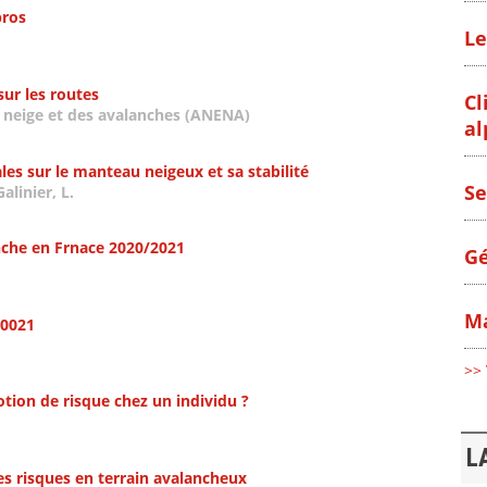
pros
Le
ur les routes
Cl
a neige et des avalanches (ANENA)
al
es sur le manteau neigeux et sa stabilité
Se
alinier, L.
anche en Frnace 2020/2021
Gé
Ma
20021
>> 
tion de risque chez un individu ?
L
des risques en terrain avalancheux