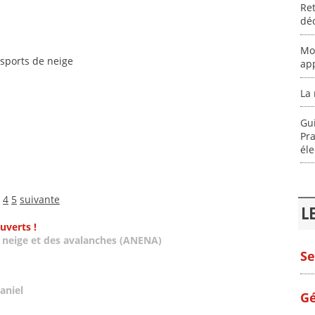
Ret
dé
Mo
 sports de neige
app
La 
Gu
Pra
éle
4
5
suivante
L
uverts !
a neige et des avalanches (ANENA)
Se
aniel
Gé