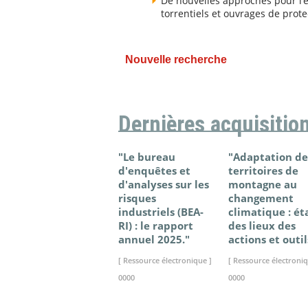
De nouvelles approches pour l’
torrentiels et ouvrages de prote
Nouvelle recherche
Dernières acquisitio
"Le bureau
"Adaptation de
d'enquêtes et
territoires de
d'analyses sur les
montagne au
risques
changement
industriels (BEA-
climatique : ét
RI) : le rapport
des lieux des
annuel 2025."
actions et outil
[ Ressource électronique ]
[ Ressource électroniq
0000
0000