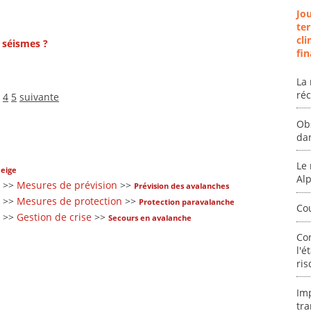
Jo
ter
cli
 séismes ?
fin
La 
ré
4
5
suivante
Ob
da
Le 
eige
Al
>>
Mesures de prévision
>>
Prévision des avalanches
>>
Mesures de protection
>>
Protection paravalanche
Co
>>
Gestion de crise
>>
Secours en avalanche
Co
l'é
ris
Im
tra