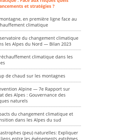
matique : Face aux risques quels
at des
vagues de
extrêmes : quels
ancements et stratégies ?
ces en
chaleur."
risques pour le
système financier
[ Ressource électronique ]
montagne, en première ligne face au
? "
tronique ]
chauffement climatique
0000
[ Ressource électronique ]
servatoire du changement climatique
0000
ns les Alpes du Nord — Bilan 2023
"Ident
lignes 
réchauffement climatique dans les
pour d
pes
résilie
propos
up de chaud sur les montagnes
autori
acteur
nvention Alpine — 7e Rapport sur
des Alpe
tat des Alpes : Gouvernance des
ques naturels
[ Ressour
Stéphanie
pacts du changement climatique et
0000
nsition dans les Alpes du sud
astrophes (peu) naturelles: Expliquer
 liens entre les événements extrêmes