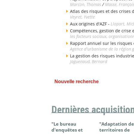
Marcon, Thomas
/
Masse, Françoi
Atlas des risques et des crises
Veyret, Yvette
Aux origines d'AZF -
Llopart, Mic
Compétences, gestion de crise e
les facteurs sociaux, organisation
Rapport annuel sur les risques e
Agence d'urbanisme de la région 
La gestion des risques industri
Jaguenaud, Bernard
Nouvelle recherche
Dernières acquisitio
"Le bureau
"Adaptation de
d'enquêtes et
territoires de