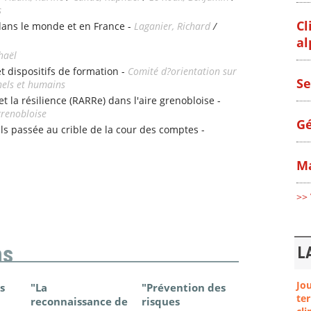
s
Cl
 dans le monde et en France -
Laganier, Richard
/
al
haël
t dispositifs de formation -
Comité d?orientation sur
Se
nels et humains
t la résilience (RARRe) dans l'aire grenobloise -
grenobloise
Gé
els passée au crible de la cour des comptes -
Ma
>> 
ns
L
Jo
s
"La
"Prévention des
"Changem
ter
reconnaissance de
risques
climatique