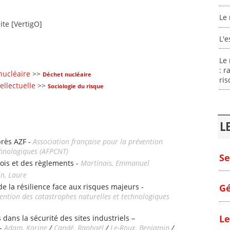
Le 
ite [VertigO]
L'e
Le 
: r
nucléaire
>>
Déchet nucléaire
ri
ellectuelle
>>
Sociologie du risque
L
près AZF -
Association française pour la prévention
chnologiques (AFPCNT)
Se
lois et des règlements -
Martinais, Emmanuel
n, Laure
 la résilience face aux risques majeurs -
Gé
vention des catastrophes naturelles et technologiques
Le
 dans la sécurité des sites industriels –
 -
Adam, Karine
/
Candé, Raphaël
/
Le-Roux, Benjamin
/