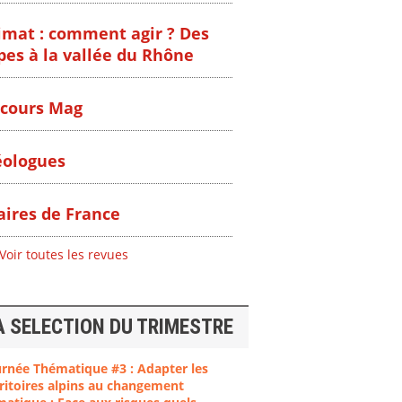
imat : comment agir ? Des
pes à la vallée du Rhône
cours Mag
ologues
ires de France
Voir toutes les revues
A SELECTION DU TRIMESTRE
urnée Thématique #3 : Adapter les
ent
"Plan ministériel
"Événements
ritoires alpins au changement
 en
de gestion des
climatiques