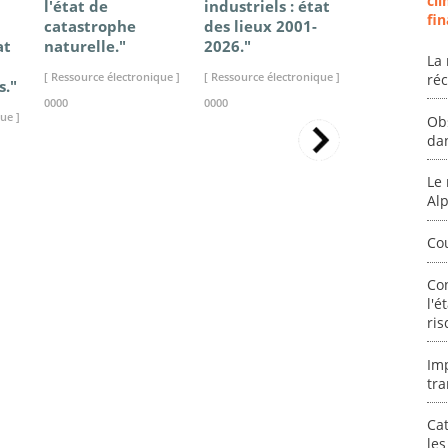
cli
l'état de
industriels : état
France - Ét
fin
catastrophe
des lieux 2001-
connaissan
at
naturelle."
2026."
2025."
La 
[ Ressource électronique ]
[ Ressource électronique ]
[ Ressource élec
ré
s."
0000
0000
0000
ue ]
Ob
da
Le 
Al
Co
Co
l'é
ris
Im
tra
Cat
les