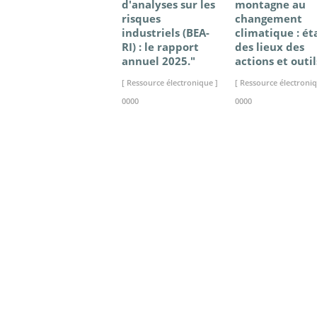
d'analyses sur les
montagne au
risques
changement
industriels (BEA-
climatique : ét
RI) : le rapport
des lieux des
annuel 2025."
actions et outil
[ Ressource électronique ]
[ Ressource électroniq
0000
0000
>> VOIR LA BIBLIOTHEQUE