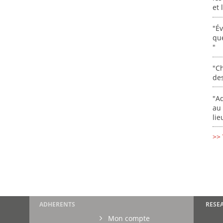
et
"É
que
"
"Ch
de
"Ad
au 
lie
>> 
ADHERENTS
RESE
Mon compte