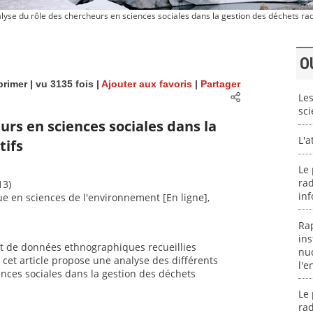
yse du rôle des chercheurs en sciences sociales dans la gestion des déchets rad
O
rimer
| vu 3135 fois |
Ajouter aux favoris
|
Partager
Les
sci
urs en sciences sociales dans la
L'
tifs
Le 
rad
13)
in
que en sciences de l'environnement [En ligne],
Ra
ins
 et de données ethnographiques recueillies
nuc
cet article propose une analyse des différents
l'
ces sociales dans la gestion des déchets
Le 
rad