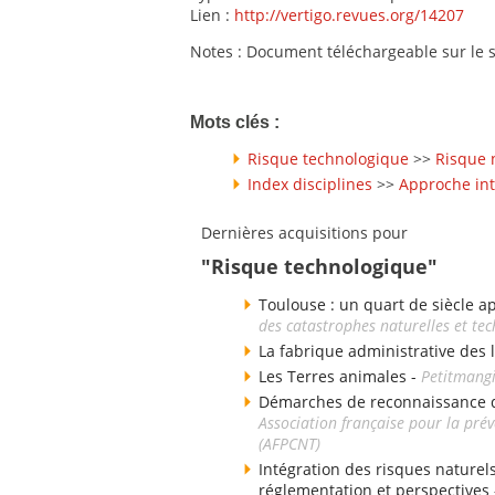
Lien :
http://vertigo.revues.org/14207
Notes : Document téléchargeable sur le s
Mots clés :
Risque technologique
>>
Risque 
Index disciplines
>>
Approche int
Dernières acquisitions pour
"Risque technologique"
Toulouse : un quart de siècle a
des catastrophes naturelles et te
La fabrique administrative des 
Les Terres animales -
Petitmangi
Démarches de reconnaissance de
Association française pour la pré
(AFPCNT)
Intégration des risques naturels
réglementation et perspectives