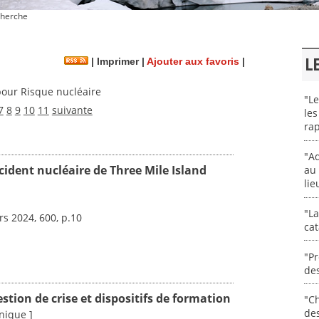
herche
L
|
Imprimer
|
Ajouter aux favoris
|
our Risque nucléaire
"Le
7
8
9
10
11
suivante
les
rap
"Ad
accident nucléaire de Three Mile Island
au 
lie
"La
rs 2024, 600, p.10
cat
"Pr
des
tion de crise et dispositifs de formation
"Ch
de
nique ]