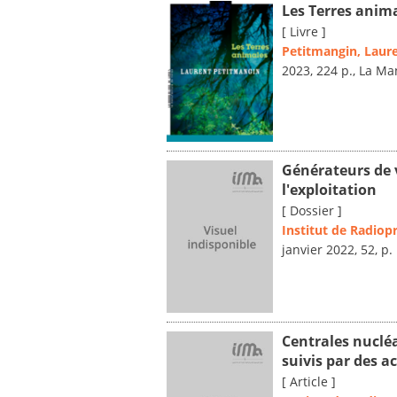
Les Terres anim
[ Livre ]
Petitmangin, Laur
2023, 224 p., La Ma
Générateurs de v
l'exploitation
[ Dossier ]
Institut de Radiop
janvier 2022, 52, p.
Centrales nucléa
suivis par des a
[ Article ]