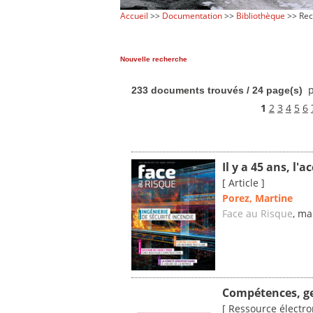
Accueil
>>
Documentation
>>
Bibliothèque
>> Rec
Nouvelle recherche
p
233 documents trouvés / 24 page(s)
1
2
3
4
5
6
Il y a 45 ans, l'
[ Article ]
Porez, Martine
Face au Risque
, ma
Compétences, ges
[ Ressource électro