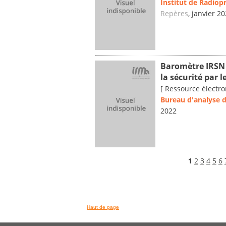
Institut de Radiop
Repères
, janvier 20
Baromètre IRSN 2
la sécurité par l
[ Ressource électro
Bureau d'analyse de
2022
1
2
3
4
5
6
Haut de page