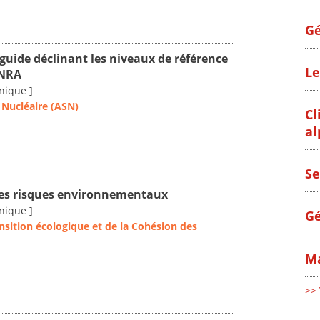
Gé
guide déclinant les niveaux de référence
Le
ENRA
nique ]
 Nucléaire (ASN)
Cl
al
Se
 les risques environnementaux
nique ]
Gé
ansition écologique et de la Cohésion des
Ma
>> 