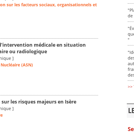
on sur les facteurs sociaux, organisationnels et
"Pl
de 
"É
que
"
d'intervention médicale en situation
aire ou radiologique
"Id
des
nique ]
aut
 Nucléaire (ASN)
fr
des
>> 
 sur les risques majeurs en Isère
nique ]
L
re
Se