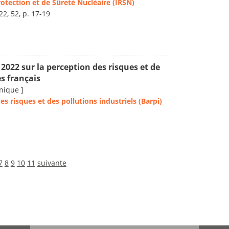
rotection et de Sûreté Nucléaire (IRSN)
22, 52, p. 17-19
022 sur la perception des risques et de
es français
nique ]
s risques et des pollutions industriels (Barpi)
7
8
9
10
11
suivante