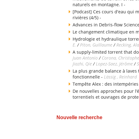
naturels en montagne. I -
[Podcast] Ces cours d'eau qui m
rivières (4/5) -
Advances in Debris-flow Science
Le changement climatique en 
Hydrologie et hydraulique torren
E.
/
Piton, Guillaume
/
Recking, Al
A supply-limited torrent that do
Juan Antonio
/
Corona, Christoph
Jiazhi, Qie
/
Lopez-Saez, Jérôme
/
S
La plus grande balance à laves
fonctionnelle -
Lässig , Reinhard
Tempête Alex : des intempéries
De nouvelles approches pour l’
torrentiels et ouvrages de prote
Nouvelle recherche