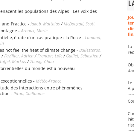
L
enacent les populations des Alpes - Les voix des
Jo
ter
 and Practice -
Jakob, Matthias
/
McDougall, Scott
cli
montagne -
Arnoux, Marie
fin
tielle, étude d’un cas pratique : la Roize -
Lamand,
ain
La 
es not feel the heat of climate change -
Ballesteros,
ré
e
/
Favillier, Adrien
/
Francon, Loïc
/
Guillet, Sébastien
/
toffel, Markus
/
Zhong, Yihua
Ob
 torrentielles du monde est à nouveau
da
 exceptionnelles -
Météo-France
Le 
étude des interactions entre phénomènes
Al
ction -
Piton, Guillaume
Co
Co
l'é
ris