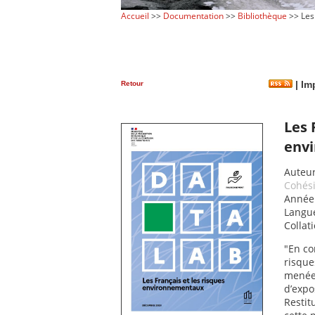
Accueil
>>
Documentation
>>
Bibliothèque
>> Les
Retour
|
Imp
Les 
env
Auteur
Cohési
Année 
Langue
Collati
"En co
risque
menées
d’expo
Restit