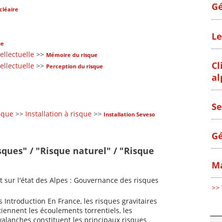
Gé
cléaire
Le
ue
ellectuelle
>>
Mémoire du risque
Cl
ellectuelle
>>
Perception du risque
al
Se
sque
>>
Installation à risque
>>
Installation Seveso
Gé
sques" / "Risque naturel" / "Risque
Ma
 sur l'état des Alpes : Gouvernance des risques
>> 
s Introduction En France, les risques gravitaires
iennent les écoulements torrentiels, les
alanches constituent les principaux risques