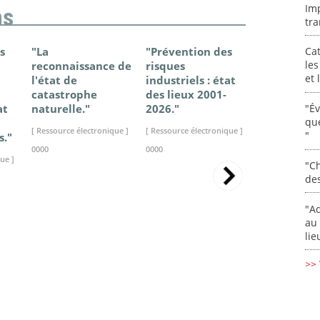
Im
ns
tra
s
"La
"Prévention des
"Changem
Cat
les
reconnaissance de
risques
climatique
et
l'état de
industriels : état
France - Ét
catastrophe
des lieux 2001-
connaissan
"É
at
naturelle."
2026."
2025."
que
[ Ressource électronique ]
[ Ressource électronique ]
[ Ressource élec
"
s."
0000
0000
0000
ue ]
"Ch
de
"Ad
au 
lie
>> 