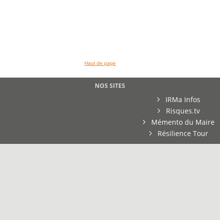
>> VOIR LA BIBLIOTHEQUE
Haut de page
NOS SITES
IRMa Infos
Risques.tv
Mémento du Maire
Résilience Tour