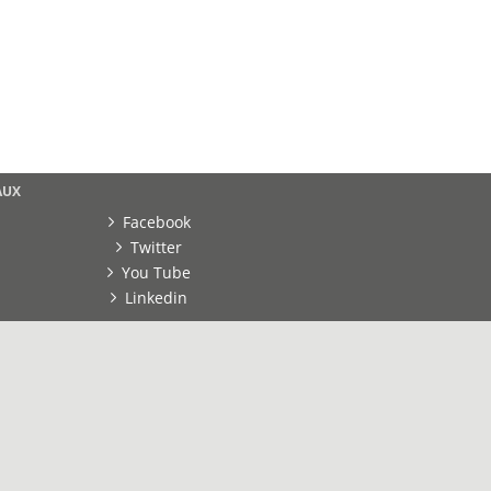
Stéphanie
0000
AUX
Facebook
Twitter
You Tube
Linkedin