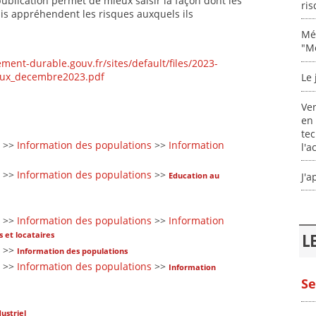
publication permet de mieux saisir la façon dont les
ris
is appréhendent les risques auxquels ils
Mém
"M
ment-durable.gouv.fr/sites/default/files/2023-
aux_decembre2023.pdf
Le 
Ven
en 
tec
>>
Information des populations
>>
Information
l'a
>>
Information des populations
>>
J'
Education au
>>
Information des populations
>>
Information
 et locataires
L
>>
Information des populations
>>
Information des populations
>>
Information
Se
ustriel