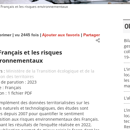
 Français et les risques environnementaux
O
rimer
| vu 2445 fois |
Ajouter aux favoris
|
Partager
Bil
ges
Français et les risques
col
19
ironnementaux
L'i
s :
Ministère de la Transition écologique et de la
loc
on des territoires
les
de parution : 2023
ma
 : Français
on : 1 fichier PDF
L'a
mplément des données territorialisées sur les
s naturels et technologiques, des études sont
L’i
 depuis 2007 pour quantifier le sentiment
loc
sition aux risques environnementaux des Français.
tec
uant les résultats de l’enquête réalisée en 2022,
Ren