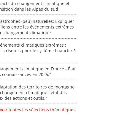
pacts du changement climatique et
nsition dans les Alpes du sud
ent
astrophes (peu) naturelles: Expliquer
"Plan ministériel
"Événements
 liens entre les événements extrêmes
 en
de gestion des
climatiques
 le changement climatique
at des
vagues de
extrêmes : quels
ces en
chaleur."
risques pour le
vénements climatiques extrêmes :
système financier
[ Ressource électronique ]
ls risques pour le système financier ?
? "
tronique ]
0000
[ Ressource électronique ]
0000
angement climatique en France - État
s connaissances en 2025."
"Ident
lignes 
aptation des territoires de montagne
pour d
changement climatique : état des
résilie
ux des actions et outils."
propos
autori
Voir toutes les sélections thématiques
acteur
des Alpe
[ Ressour