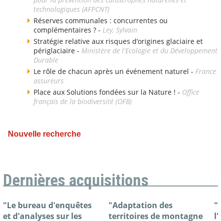
technologiques (AFPCNT)
Réserves communales : concurrentes ou
complémentaires ? -
Ley, Sylvain
Stratégie relative aux risques d’origines glaciaire et
périglaciaire -
Ministère de l'Ecologie et du Développement
Durable
Le rôle de chacun après un événement naturel -
France
assureurs
Place aux Solutions fondées sur la Nature ! -
Office
français de la biodiversité (OFB)
Nouvelle recherche
Dernières acquisitions
"Le bureau d'enquêtes
"Adaptation des
"
et d'analyses sur les
territoires de montagne
l