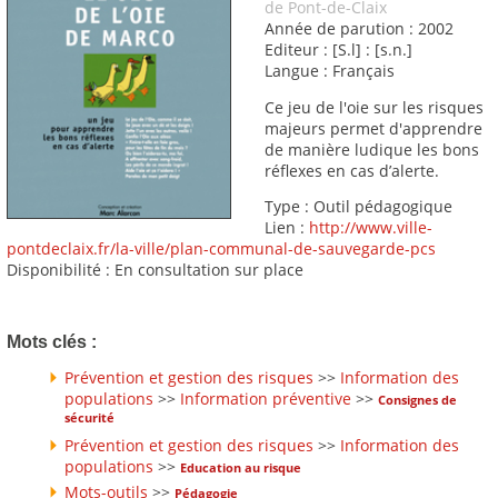
de Pont-de-Claix
Année de parution : 2002
Editeur : [S.l] : [s.n.]
Langue : Français
Ce jeu de l'oie sur les risques
majeurs permet d'apprendre
de manière ludique les bons
réflexes en cas d’alerte.
Type : Outil pédagogique
Lien :
http://www.ville-
pontdeclaix.fr/la-ville/plan-communal-de-sauvegarde-pcs
Disponibilité : En consultation sur place
Mots clés :
Prévention et gestion des risques
>>
Information des
populations
>>
Information préventive
>>
Consignes de
sécurité
Prévention et gestion des risques
>>
Information des
populations
>>
Education au risque
Mots-outils
>>
Pédagogie