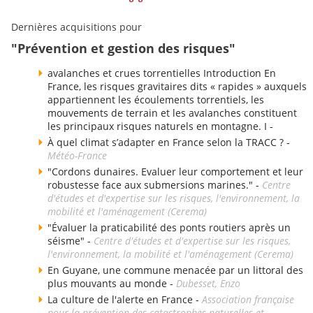
Dernières acquisitions pour
"Prévention et gestion des risques"
avalanches et crues torrentielles Introduction En
France, les risques gravitaires dits « rapides » auxquels
appartiennent les écoulements torrentiels, les
mouvements de terrain et les avalanches constituent
les principaux risques naturels en montagne. I -
À quel climat s’adapter en France selon la TRACC ? -
Météo-France
"Cordons dunaires. Evaluer leur comportement et leur
robustesse face aux submersions marines." -
Centre
d'études et d'expertise sur les risques, l'environnement, la
mobilité et l'aménagement (Cerema)
"Évaluer la praticabilité des ponts routiers après un
séisme" -
Centre d'études et d'expertise sur les risques,
l'environnement, la mobilité et l'aménagement (Cerema)
En Guyane, une commune menacée par un littoral des
plus mouvants au monde -
Dubesset, Enzo
La culture de l'alerte en France -
Association française
pour la prévention des catastrophes naturelles et