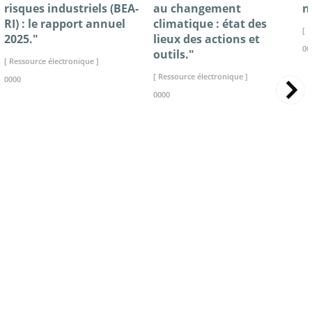
risques industriels (BEA-
au changement
n
RI) : le rapport annuel
climatique : état des
[ 
2025."
lieux des actions et
00
outils."
[ Ressource électronique ]
[ Ressource électronique ]
0000
0000
>> VOIR LA BIBLIOTHEQUE