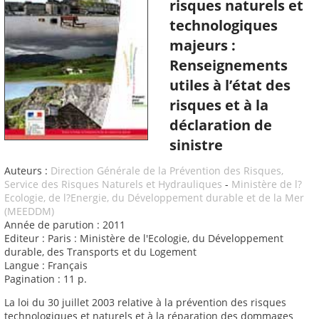
risques naturels et
technologiques
majeurs :
Renseignements
utiles à l’état des
risques et à la
déclaration de
sinistre
Auteurs :
Direction Générale de la Prévention des Risques,
Service des Risques Naturels et Hydrauliques
-
Ministère de l?
Ecologie, de l?Energie, du Développement durable et de la Mer
(MEEDDM)
Année de parution : 2011
Editeur : Paris : Ministère de l'Ecologie, du Développement
durable, des Transports et du Logement
Langue : Français
Pagination : 11 p.
La loi du 30 juillet 2003 relative à la prévention des risques
technologiques et naturels et à la réparation des dommages