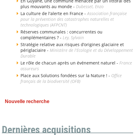
En Guyane, une commune menacée par un littoral des
plus mouvants au monde -
Dubesset, Enzo
La culture de l'alerte en France -
Association française
pour la prévention des catastrophes naturelles et
technologiques (AFPCNT)
Réserves communales : concurrentes ou
complémentaires ? -
Ley, Sylvain
Stratégie relative aux risques d’origines glaciaire et
périglaciaire -
Ministère de l'Ecologie et du Développement
Durable
Le rôle de chacun après un événement naturel -
France
assureurs
Place aux Solutions fondées sur la Nature ! -
Office
français de la biodiversité (OFB)
Nouvelle recherche
Dernières acquisitions