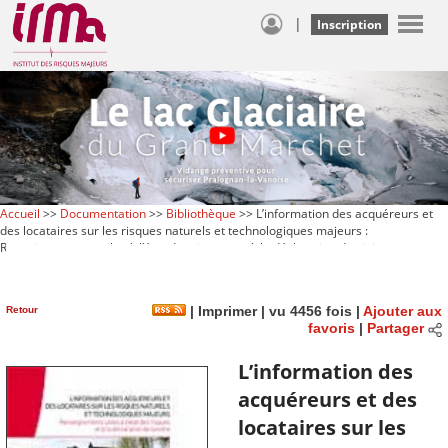
|
Inscription
Accueil
>>
Documentation
>>
Bibliothèque
>> L’information des acquéreurs et
des locataires sur les risques naturels et technologiques majeurs :
Renseignements utiles à l’état des risques et à la déclaration de sinistre
Retour
|
Imprimer
| vu 4456 fois |
Ajouter aux
favoris
|
Partager
L’information des
acquéreurs et des
locataires sur les