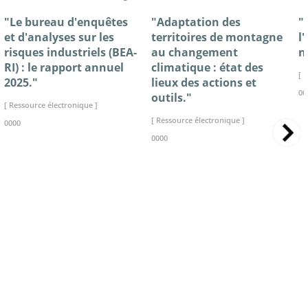
"Le bureau d'enquêtes
"Adaptation des
"
et d'analyses sur les
territoires de montagne
l
risques industriels (BEA-
au changement
n
RI) : le rapport annuel
climatique : état des
[ 
2025."
lieux des actions et
00
outils."
[ Ressource électronique ]
[ Ressource électronique ]
0000
0000
>> VOIR LA BIBLIOTHEQUE