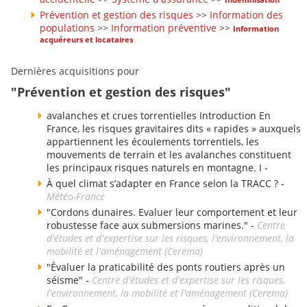
Prévention et gestion des risques
>>
Information des
populations
>>
Information préventive
>>
Information
acquéreurs et locataires
Dernières acquisitions pour
"Prévention et gestion des risques"
avalanches et crues torrentielles Introduction En
France, les risques gravitaires dits « rapides » auxquels
appartiennent les écoulements torrentiels, les
mouvements de terrain et les avalanches constituent
les principaux risques naturels en montagne. I -
À quel climat s’adapter en France selon la TRACC ? -
Météo-France
"Cordons dunaires. Evaluer leur comportement et leur
robustesse face aux submersions marines." -
Centre
d'études et d'expertise sur les risques, l'environnement, la
mobilité et l'aménagement (Cerema)
"Évaluer la praticabilité des ponts routiers après un
séisme" -
Centre d'études et d'expertise sur les risques,
l'environnement, la mobilité et l'aménagement (Cerema)