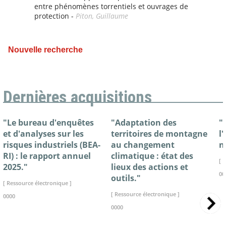
entre phénomènes torrentiels et ouvrages de
protection -
Piton, Guillaume
Nouvelle recherche
Dernières acquisitions
"Le bureau d'enquêtes
"Adaptation des
"
et d'analyses sur les
territoires de montagne
l
risques industriels (BEA-
au changement
n
RI) : le rapport annuel
climatique : état des
[ 
2025."
lieux des actions et
00
outils."
[ Ressource électronique ]
[ Ressource électronique ]
0000
0000