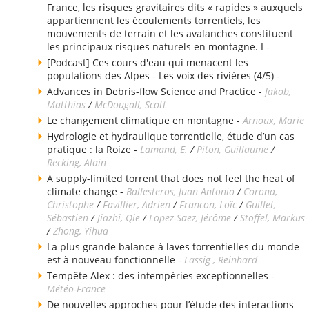
France, les risques gravitaires dits « rapides » auxquels
appartiennent les écoulements torrentiels, les
mouvements de terrain et les avalanches constituent
les principaux risques naturels en montagne. I -
[Podcast] Ces cours d'eau qui menacent les
populations des Alpes - Les voix des rivières (4/5) -
Advances in Debris-flow Science and Practice -
Jakob,
Matthias
/
McDougall, Scott
Le changement climatique en montagne -
Arnoux, Marie
Hydrologie et hydraulique torrentielle, étude d’un cas
pratique : la Roize -
Lamand, E.
/
Piton, Guillaume
/
Recking, Alain
A supply-limited torrent that does not feel the heat of
climate change -
Ballesteros, Juan Antonio
/
Corona,
Christophe
/
Favillier, Adrien
/
Francon, Loïc
/
Guillet,
Sébastien
/
Jiazhi, Qie
/
Lopez-Saez, Jérôme
/
Stoffel, Markus
/
Zhong, Yihua
La plus grande balance à laves torrentielles du monde
est à nouveau fonctionnelle -
Lässig , Reinhard
Tempête Alex : des intempéries exceptionnelles -
Météo-France
De nouvelles approches pour l’étude des interactions