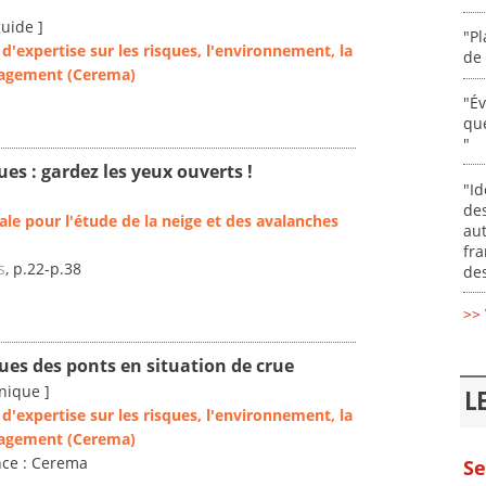
guide ]
"Pl
d'expertise sur les risques, l'environnement, la
de 
nagement (Cerema)
"É
que
"
ues : gardez les yeux ouverts !
"Id
des
ale pour l'étude de la neige et des avalanches
aut
fr
s
, p.22-p.38
des
>> 
ues des ponts en situation de crue
nique ]
L
d'expertise sur les risques, l'environnement, la
nagement (Cerema)
nce : Cerema
Se