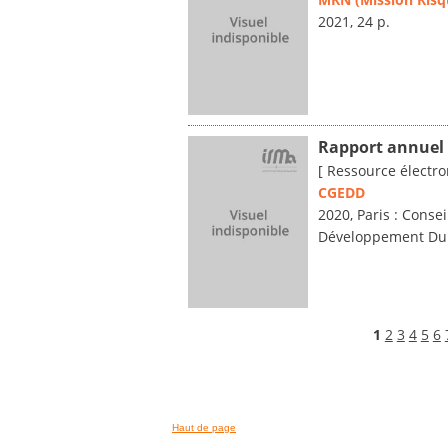
2021, 24 p.
Rapport annuel 
[ Ressource électro
CGEDD
2020, Paris : Conse
Développement Du
1
2
3
4
5
6
Haut de page