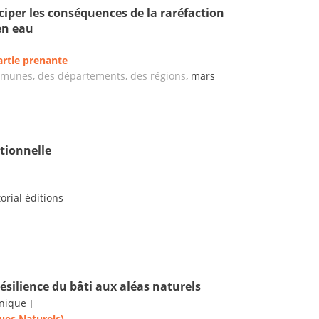
ciper les conséquences de la raréfaction
en eau
artie prenante
mmunes, des départements, des régions
, mars
tionnelle
torial éditions
résilience du bâti aux aléas naturels
nique ]
ues Naturels)