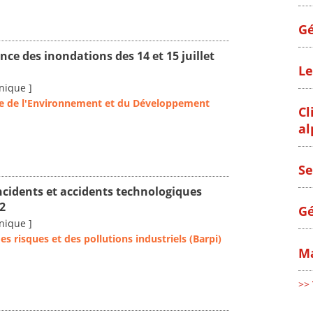
Gé
nce des inondations des 14 et 15 juillet
Le
nique ]
le de l'Environnement et du Développement
Cl
al
Se
ncidents et accidents technologiques
2
Gé
nique ]
s risques et des pollutions industriels (Barpi)
Ma
>> 