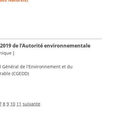
2019 de l’Autorité environnementale
nique ]
il Général de l'Environnement et du
rable (CGEDD)
7
8
9
10
11
suivante