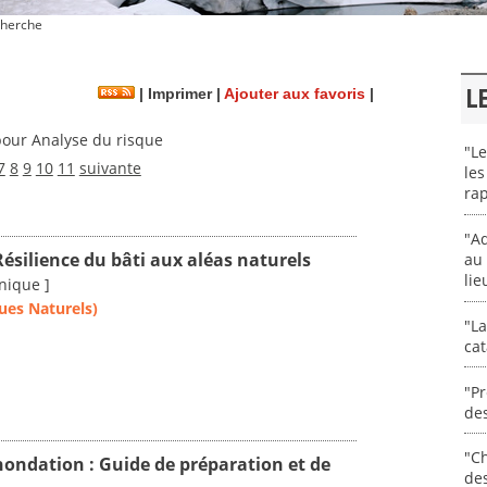
herche
L
|
Imprimer
|
Ajouter aux favoris
|
our Analyse du risque
"Le
7
8
9
10
11
suivante
les
rap
"Ad
Résilience du bâti aux aléas naturels
au 
lie
nique ]
ues Naturels)
"La
cat
"Pr
des
"Ch
nondation : Guide de préparation et de
de