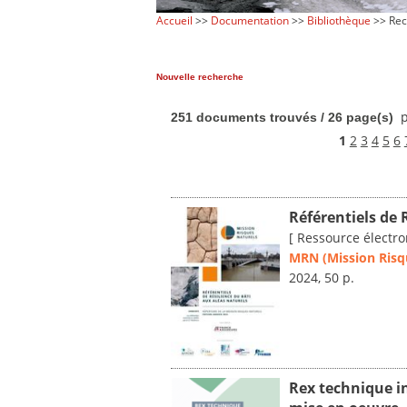
Accueil
>>
Documentation
>>
Bibliothèque
>> Rec
Nouvelle recherche
p
251 documents trouvés / 26 page(s)
1
2
3
4
5
6
Référentiels de 
[ Ressource électro
MRN (Mission Risq
2024, 50 p.
Rex technique i