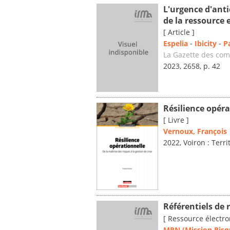
L'urgence d'anti
de la ressource 
[ Article ]
Espelia
-
Ibicity
-
P
La Gazette des co
2023, 2658, p. 42
Résilience opéra
[ Livre ]
Vernoux, François
2022, Voiron : Terri
Référentiels de 
[ Ressource électro
MRN (Mission Risq